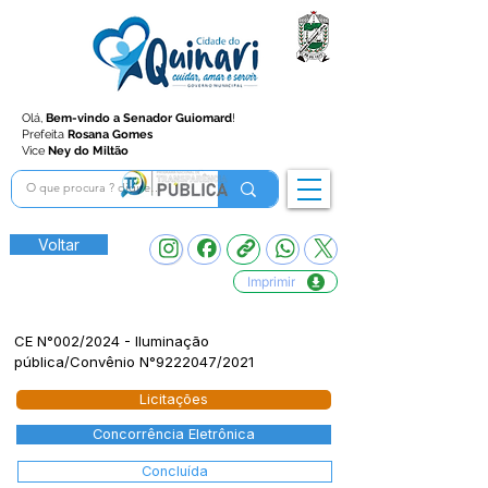
Olá,
Bem-vindo a Senador Guiomard
!
Prefeita
Rosana Gomes
Vice
Ney do Miltão
Voltar
Imprimir
CE N°002/2024 - Iluminação
pública/Convênio N°9222047/2021
Licitações
Concorrência Eletrônica
Concluída