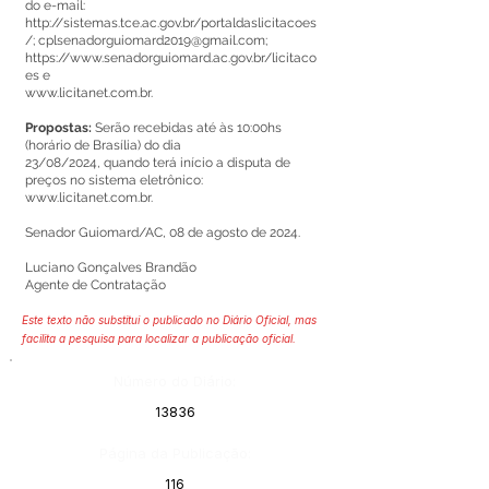
do e-mail:
http://sistemas.tce.ac.gov.br/portaldaslicitacoes
/;
cplsenadorguio
mard2019@gmail.com
;
https://www.senadorguiomard.ac.gov.br/licitaco
es
e
www.licitanet.com.br
.
Propostas:
Serão recebidas até às 10:00hs
(horário de Brasília) do dia
23/08/2024, quando terá início a disputa de
preços no sistema eletrônico:
www.licitanet.com.br
.
Senador Guiomard/AC, 08 de agosto de 2024.
Luciano Gonçalves Brandão
Agente de Contratação
Este texto não substitui o publicado no Diário Oficial, mas
facilita a pesquisa para localizar a publicação oficial.
Número do Diário:
13836
Página da Publicação:
116