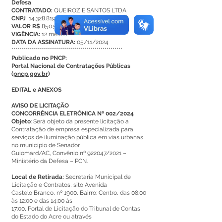
Defesa
CONTRATADO:
QUEIROZ E SANTOS LTDA
CNPJ
14.328.819/0001-97
VALOR R$
850.500,00
VIGÊNCIA:
12 meses
DATA DA ASSINATURA:
05/11/2024
********************************************************
Publicado no PNCP:
Portal Nacional de Contratações Públicas
(
pncp.gov.br
)
EDITAL e ANEXOS
AVISO DE LICITAÇÃO
CONCORRÊNCIA ELETRÔNICA Nº 002/2024
Objeto
: Será objeto da presente licitação a
Contratação de empresa especializada para
serviços de iluminação pública em vias urbanas
no município de Senador
Guiomard/AC, Convênio nº 922047/2021 –
Ministério da Defesa – PCN.
Local de Retirada:
Secretaria Municipal de
Licitação e Contratos, sito Avenida
Castelo Branco, nº 1900, Bairro: Centro, das 08:00
às 12:00 e das 14:00 às
17:00, Portal de Licitação do Tribunal de Contas
do Estado do Acre ou através