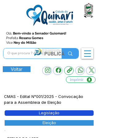
Olá,
Bem-vindo a Senador Guiomard
!
Prefeita
Rosana Gomes
Vice
Ney do Miltão
Voltar
Imprimir
CMAS - Edital N°001/2025 - Convocação
para a Assembleia de Eleição
Legislação
Eleição