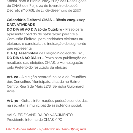
Social, para o Biênio ,
2025-2027
, das Resoluções
do CNAS de nº 23 e 24 de fevereiro de 2006,
Decreto nº 6.308, de 14 de dezembro de 2007.
Calendário Eleitoral CMAS – Biênio
2025-2027
DATA ATIVIDADE
DO DIA 06 AO DIA 10 de Outubro
- Prazo para
apresentar pedido de habilitação perante a
Comissão Eleitoral para entidades eleitoras ou
eleitoras e candidatas e indicação do segmento
que representa
DIA 15 Assembleia
de Eleição (Sociedade Civil)
DO DIA 16 AO DIA 21 -
Prazo para publicação do
resultado das eleições CMAS, e Homologação
pelo Prefeito do resultado da eleição
Art. 2o -
A eleição ocorrerá na sala de Reuniões
dos Conselhos Municipais, situado no Bairro
Centro, Rua 3 de Maio 1178, Senador Guiomard
Acre.
Art. 3o -
Outras informações poderão ser obtidas
na secretaria municipal de assistência social.
VALCLEIDE CANDIDA DO NASCIMENTO
Presidente Interina do CMAS / PC
Este texto não substitui o publicado no Diário Oficial, mas