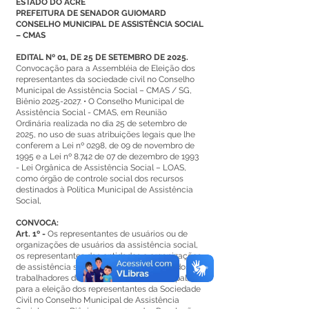
ESTADO DO ACRE
PREFEITURA DE SENADOR GUIOMARD
CONSELHO MUNICIPAL DE ASSISTÊNCIA SOCIAL
– CMAS
EDITAL Nº 01, DE 25 DE SETEMBRO DE 2025.
Convocação para a Assembléia de Eleição dos
representantes da sociedade civil no Conselho
Municipal de Assistência Social – CMAS / SG,
Biênio
2025-2027
. • O Conselho Municipal de
Assistência Social - CMAS, em Reunião
Ordinária realizada no dia 25 de setembro de
2025, no uso de suas atribuições legais que lhe
conferem a Lei nº 0298, de 09 de novembro de
1995 e a Lei nº 8.742 de 07 de dezembro de 1993
- Lei Orgânica de Assistência Social – LOAS,
como órgão de controle social dos recursos
destinados à Política Municipal de Assistência
Social,
CONVOCA:
Art. 1º -
Os representantes de usuários ou de
organizações de usuários da assistência social,
os representantes das entidades e organizações
de assistência social e os representantes dos
trabalhadores do SUAS, de âmbito Municipal,
para a eleição dos representantes da Sociedade
Civil no Conselho Municipal de Assistência