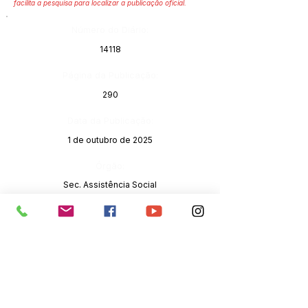
facilita a pesquisa para localizar a publicação oficial.
Número do Diário:
14118
Página da Publicação:
290
Data da Publicação:
1 de outubro de 2025
Órgão:
Sec. Assistência Social