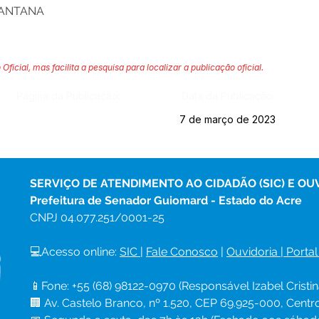
SANTANA
 Oficial, mas facilita a pesquisa para localizar a publicação oficial.
Página da Publicação:
Data da Publicação:
7 de março de 2023
SERVIÇO DE ATENDIMENTO AO CIDADÃO (SIC) E OU
Prefeitura de Senador Guiomard - Estado do Acre
CNPJ 
04.077.251/0001-25
💻Acesso online: 
SIC 
| 
Fale Conosco
 | 
Ouvidoria
|
Portal
📱Fone: +55 (68) 98122-0970 (Responsável Izabel Cristin
🏢 Av. Castelo Branco, nº 1.520, CEP 69.925-000, Cent