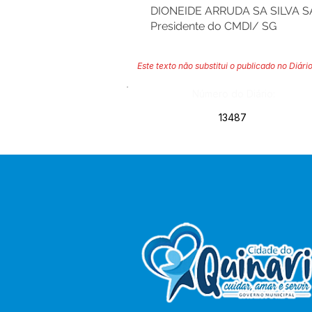
DIONEIDE ARRUDA SA SILVA 
Presidente do CMDI/ SG
Este texto não substitui o publicado no Diário
Número do Diário:
13487