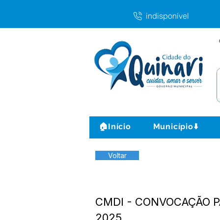
indisponível
🏠Início
Município⬇️
Voltar
CMDI - CONVOCAÇÃO PA
2025