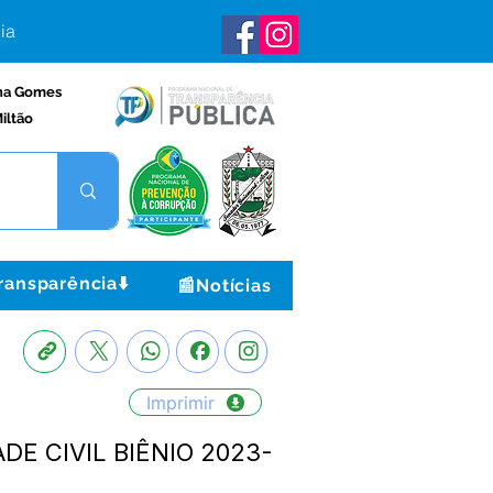
ia
na Gomes
iltão
ransparência⬇️
📰Notícias
Imprimir
E CIVIL BIÊNIO 2023-