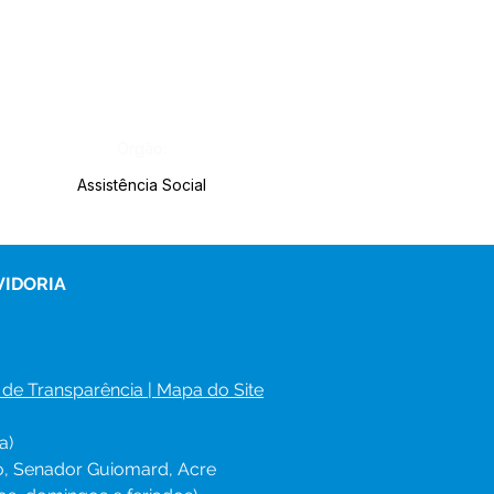
Órgão:
Assistência Social
VIDORIA
 de Transparência
 | 
Mapa do Site
a)
ro, Senador Guiomard, Acre