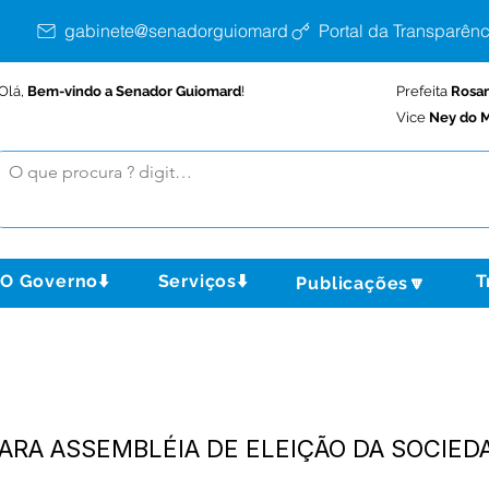
gabinete@senadorguiomard.ac.gov.br
Portal da Transparênc
Olá,
Bem-vindo a Senador Guiomard
!
Prefeita
Rosa
Vice
Ney do M
O Governo⬇️
Serviços⬇️
T
Publicações🔽
RA ASSEMBLÉIA DE ELEIÇÃO DA SOCIEDAD