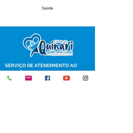
Órgão:
Saúde
SERVIÇO DE ATENDIMENTO AO 
CIDADÃO (SIC) E OUVIDORIA
Prefeitura de Senador Guiomard - 
Estado do Acre
CNPJ 
04.077.251/0001-25
💻Acesso online: 
SIC 
| 
Fale Conosco
 | 
Ouvidoria
|
Portal de Transparência
 | 
Mapa do Site