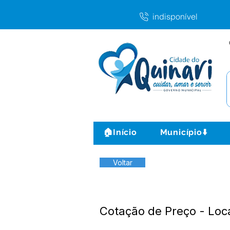
indisponível
🏠Início
Município⬇️
Voltar
Cotação de Preço - Loc