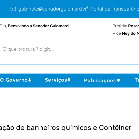
gabinete@senadorguiomard.ac.gov.br
Portal da Transparênc
Olá,
Bem-vindo a Senador Guiomard
!
Prefeita
Rosa
Vice
Ney do M
O Governo⬇️
Serviços⬇️
T
Publicações🔽
ação de banheiros químicos e Contêiner