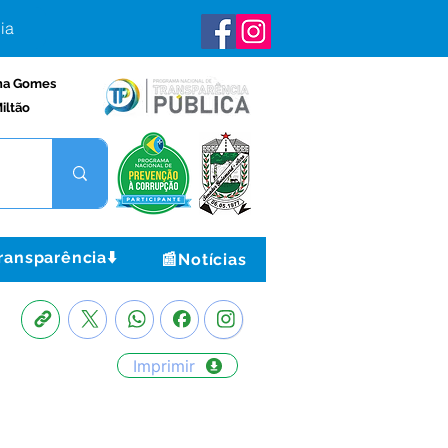
ia
na Gomes
iltão
ransparência⬇️
📰Notícias
Imprimir