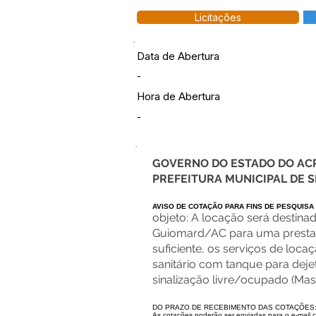
Licitações
Data de Abertura
-
Hora de Abertura
-
GOVERNO DO ESTADO DO AC
PREFEITURA MUNICIPAL DE
AVISO DE COTAÇÃO PARA FINS DE PESQUISA
objeto: A locação será destina
Guiomard/AC para uma prestação
suficiente, os serviços de loca
sanitário com tanque para dejet
sinalização livre/ocupado (Mas
DO PRAZO DE RECEBIMENTO DAS COTAÇÕES
As cotações poderão ser enviadas para o e-mail