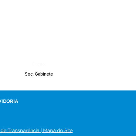
Órgão:
Sec. Gabinete
VIDORIA
 de Transparência
 | 
Mapa do Site