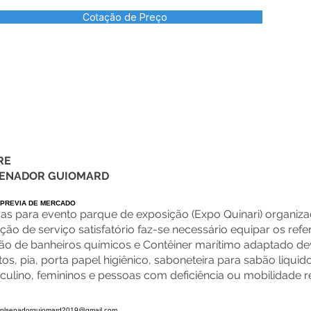
Cotação de Preço
RE
 SENADOR GUIOMARD
 PREVIA DE MERCADO
das para evento parque de exposição (Expo Quinari) organiza
 de serviço satisfatório faz-se necessário equipar os refe
ção
de banheiros químicos e Contêiner marítimo adaptado d
os, pia, porta papel higiênico, saboneteira para
sabão liquido
culino, femininos e pessoas com deficiência ou mobilidade r
:
cplsenadorguiomard2019@gmail.com