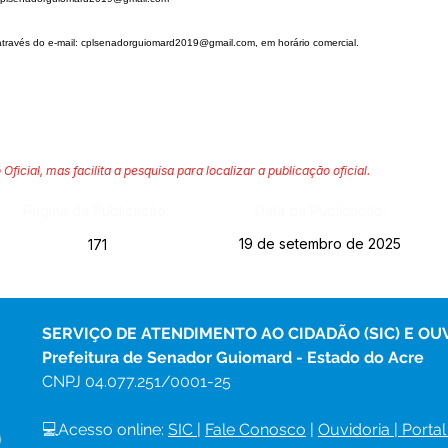
través do e-mail:
cplsenadorguiomard2019@gmail.com
, em horário comercial.
 Oficial, mas facilita a pesquisa para localizar a publicação oficial.
Página da Publicação:
Data da Publicação:
19 de setembro de 2025
171
SERVIÇO DE ATENDIMENTO AO CIDADÃO (SIC) E OU
Prefeitura de Senador Guiomard - Estado do Acre
CNPJ 
04.077.251/0001-25
💻Acesso online: 
SIC 
| 
Fale Conosco
 | 
Ouvidoria
|
Portal