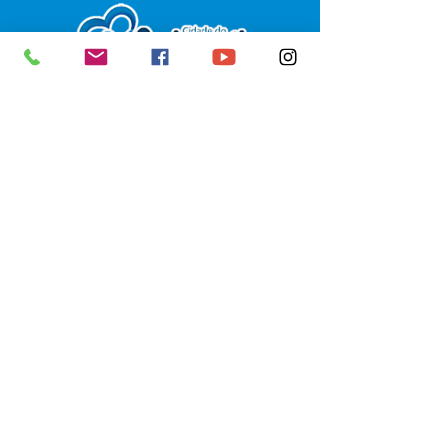
SERVIÇO DE ATENDIMENTO AO 
CIDADÃO (SIC) E OUVIDORIA
Prefeitura de Senador Guiomard - 
Estado do Acre
CNPJ 
04.077.251/0001-25
💻Acesso online: 
SIC 
| 
Fale Conosco
 | 
Ouvidoria
|
Portal de Transparência
 | 
Mapa do Site
📱Fone: +55 (68) 98122-0970 
(Responsável Izabel Cristina)
🏢 Av. Castelo Branco, nº 1.520, CEP 
69.925-000, Centro, Senador 
Guiomard, Acre