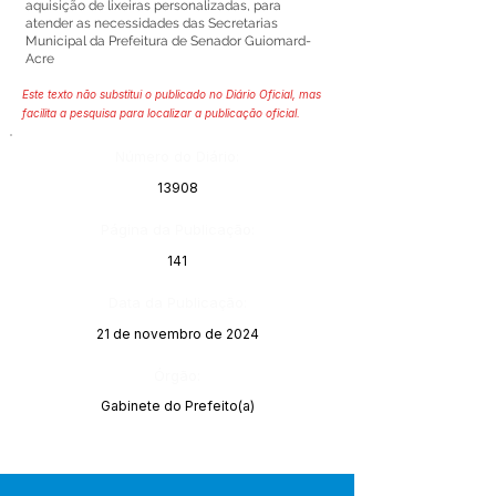
aquisição de lixeiras personalizadas, para
atender as necessidades das Secretarias
Municipal da Prefeitura de Senador Guiomard-
Acre
Este texto não substitui o publicado no Diário Oficial, mas
facilita a pesquisa para localizar a publicação oficial.
Número do Diário:
13908
Página da Publicação:
141
Data da Publicação:
21 de novembro de 2024
Órgão:
Gabinete do Prefeito(a)