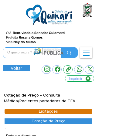
Olá,
Bem-vindo a Senador Guiomard
!
Prefeita
Rosana Gomes
Vice
Ney do Miltão
Voltar
Imprimir
Cotação de Preço - Consulta
Médica/Pacientes portadoras de TEA
Licitações
Cotação de Preço
Data de Abertura