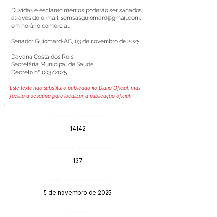
Dúvidas e esclarecimentos poderão ser sanados
através do e-mail:
semsasguiomard@gmail.com
,
em horário comercial.
Senador Guiomard-AC, 03 de novembro de 2025.
Dayana Costa dos Reis
Secretária Municipal de Saúde
Decreto nº 003/2025
Este texto não substitui o publicado no Diário Oficial, mas
facilita a pesquisa para localizar a publicação oficial.
Número do Diário:
14142
Página da Publicação:
137
Data da Publicação:
5 de novembro de 2025
Órgão: