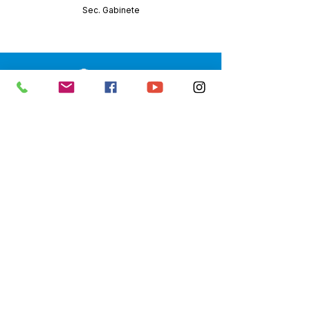
Sec. Gabinete
SERVIÇO DE ATENDIMENTO AO 
CIDADÃO (SIC) E OUVIDORIA
Prefeitura de Senador Guiomard - 
Estado do Acre
CNPJ 
04.077.251/0001-25
💻Acesso online: 
SIC 
| 
Fale Conosco
 | 
Ouvidoria
|
Portal de Transparência
 | 
Mapa do Site
📱Fone: +55 (68) 98122-0970 