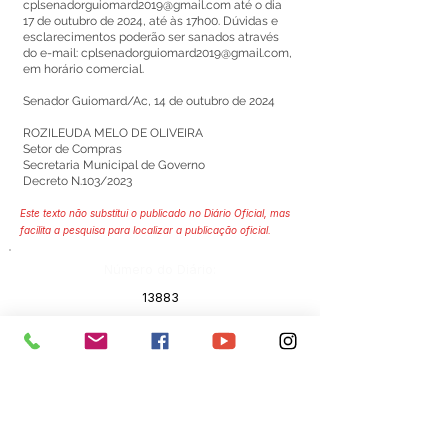
cplsenadorguiomard2019@gmail.com
até o dia
17 de outubro de 2024, até às 17h00. Dúvidas e
esclarecimentos poderão ser sanados através
do e-mail:
cplsenadorguiomard2019@gmail.com
,
em horário comercial.
Senador Guiomard/Ac, 14 de outubro de 2024
ROZILEUDA MELO DE OLIVEIRA
Setor de Compras
Secretaria Municipal de Governo
Decreto N.103/2023
Este texto não substitui o publicado no Diário Oficial, mas
facilita a pesquisa para localizar a publicação oficial.
Número do Diário:
13883
Página da Publicação:
203
Data da Publicação:
15 de outubro de 2024