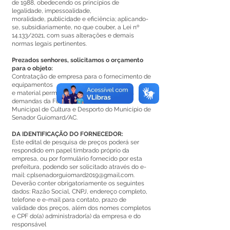
de 1988, obedecendo os princípios de
legalidade, impessoalidade,
moralidade, publicidade e eficiência; aplicando-
se, subsidiariamente, no que couber, a Lei nº
14.133/2021, com suas alterações e demais
normas legais pertinentes.
Prezados senhores, solicitamos o orçamento
para o objeto:
Contratação de empresa para o fornecimento de
equipamentos
e material permanente, visando atender as
demandas da Fundação
Municipal de Cultura e Desporto do Município de
Senador Guiomard/AC.
DA IDENTIFICAÇÃO DO FORNECEDOR:
Este edital de pesquisa de preços poderá ser
respondido em papel timbrado próprio da
empresa, ou por formulário fornecido por esta
prefeitura, podendo ser solicitado através do e-
mail:
cplsenadorguiomard2019@gmail.com
.
Deverão conter obrigatoriamente os seguintes
dados: Razão Social, CNPJ, endereço completo,
telefone e e-mail para contato, prazo de
validade dos preços, além dos nomes completos
e CPF do(a) administrador(a) da empresa e do
responsável