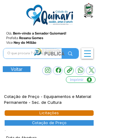
Olá,
Bem-vindo a Senador Guiomard
!
Prefeita
Rosana Gomes
Vice
Ney do Miltão
Voltar
Imprimir
Cotação de Preço - Equipamentos e Material
Permanente - Sec. de Cultura
Licitações
Cotação de Preço
Data de Abertura