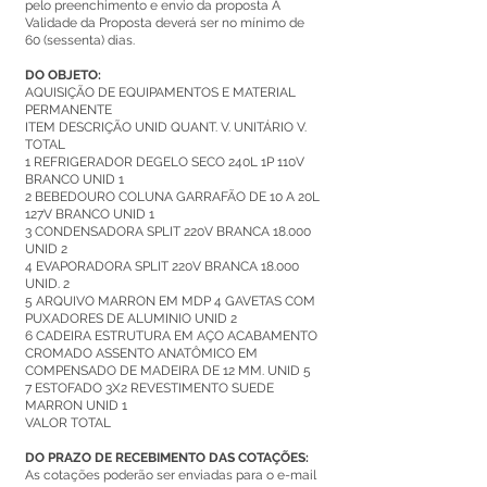
pelo preenchimento e envio da proposta A
Validade da Proposta deverá ser no mínimo de
60 (sessenta) dias.
DO OBJETO:
AQUISIÇÃO DE EQUIPAMENTOS E MATERIAL
PERMANENTE
ITEM DESCRIÇÃO UNID QUANT. V. UNITÁRIO V.
TOTAL
1 REFRIGERADOR DEGELO SECO 240L 1P 110V
BRANCO UNID 1
2 BEBEDOURO COLUNA GARRAFÃO DE 10 A 20L
127V BRANCO UNID 1
3 CONDENSADORA SPLIT 220V BRANCA 18.000
UNID 2
4 EVAPORADORA SPLIT 220V BRANCA 18.000
UNID. 2
5 ARQUIVO MARRON EM MDP 4 GAVETAS COM
PUXADORES DE ALUMINIO UNID 2
6 CADEIRA ESTRUTURA EM AÇO ACABAMENTO
CROMADO ASSENTO ANATÔMICO EM
COMPENSADO DE MADEIRA DE 12 MM. UNID 5
7 ESTOFADO 3X2 REVESTIMENTO SUEDE
MARRON UNID 1
VALOR TOTAL
DO PRAZO DE RECEBIMENTO DAS COTAÇÕES:
As cotações poderão ser enviadas para o e-mail