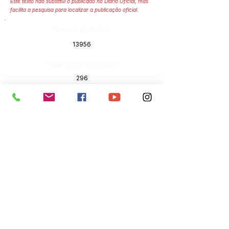
Este texto não substitui o publicado no Diário Oficial, mas
facilita a pesquisa para localizar a publicação oficial.
Número do Diário:
13956
Página da Publicação:
296
Data da Publicação:
4 de fevereiro de 2025
Órgão:
Sec. Educação