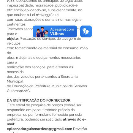
1988, obedecendo os princípios de legalidade,
impessoalidade, moralidade, publicidade e
eficiência; aplicando-se, subsidiariamente, no
que couber, a Lei nº 14.133/2021,
com suas alterações e demais normas legais
pertinentes.
Prezados senhores, solicitamos o orçamento
para o
objeto:
Prestação de serviços de lavagem de
veículos,
com fornecimento de material de consumo, mão
de
obra, máquinas e equipamentos necessários
para a
realização dos serviços, para atender as
necessida
des dos veículos pertencentes a Secretaria
Municipal
de Educação da Prefeitura Municipal de Senador
Guiomard/AC
DA IDENTIFICAÇÃO DO FORNECEDOR:
Este edital de pesquisa de preços poderá ser
respondido em papel timbrado próprio da
empresa, ou por formulário fornecido por esta
prefeitura, podendo ser solicitado
através do e-
mail:
cplsenadorguiomard2019@gmail.com
Deverão