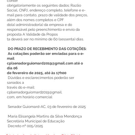
conter
obrigatoriamente os seguintes dados: Razão
Social, CNPJ, endereço completo, telefone e e-
mail para contato, prazo de validade dos preços,
além dos nomes completos e CPF
do(a) administrador(a) da empresa e do
responsável pelo preenchimento e envio da
proposta A Validade da Propos
ta deverá ser no mínimo de 60 (sessenta) dias.
DO PRAZO DE RECEBIMENTO DAS COTAÇÕES:
As cotações poderão ser enviadas para o e-
mail
cplsenadorguiomard2019@gmail.com
até o
dia 06
de fevereiro de 2025, até às 17h00
Dúvidas e esclarecimentos poderão ser
sanados a
través do e-mail:
cplsenadorguiomard2019@gmail.
com, em horário comercial
Senador Guiomard-AC, 03 de fevereiro de 2025
Maria Elisangela Martins da Silva Mendonça
Secretária Municipal de Educação
Decreto nº 005/2025