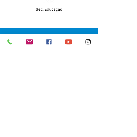
Órgão:
Sec. Educação
SERVIÇO DE ATENDIMENTO AO 
CIDADÃO (SIC) E OUVIDORIA
Prefeitura de Senador Guiomard - 
Estado do Acre
CNPJ 
04.077.251/0001-25
💻Acesso online: 
SIC 
| 
Fale Conosco
 | 
Ouvidoria
|
Portal de Transparência
 | 
Mapa do Site