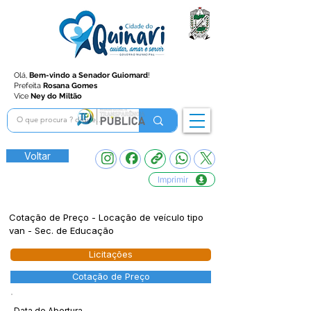
Olá,
Bem-vindo a Senador Guiomard
!
Prefeita
Rosana Gomes
Vice
Ney do Miltão
Voltar
Imprimir
Cotação de Preço - Locação de veículo tipo
van - Sec. de Educação
Licitações
Cotação de Preço
Data de Abertura