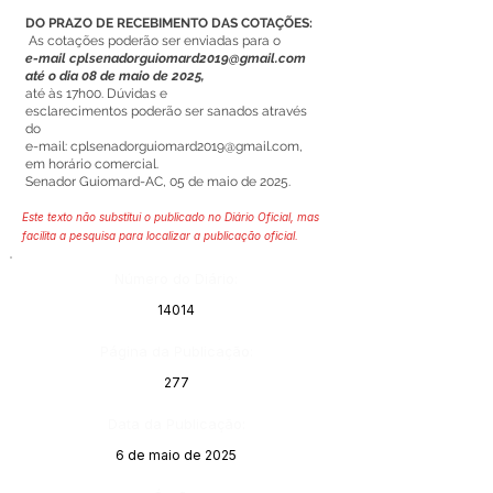
DO PRAZO DE RECEBIMENTO DAS COTAÇÕES:
As cotações poderão ser enviadas para o
e-mail
cplsenadorguiomard2019@gmail.com
até o dia 08 de maio de 2025,
até às 17h00. Dúvidas e
esclarecimentos poderão ser sanados através
do
e-mail:
cplsenadorguiomard2019@gmail.com
,
em horário comercial.
Senador Guiomard-AC, 05 de maio de 2025.
Este texto não substitui o publicado no Diário Oficial, mas
facilita a pesquisa para localizar a publicação oficial.
Número do Diário:
14014
Página da Publicação:
277
Data da Publicação:
6 de maio de 2025