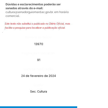
Dúvidas e esclarecimentos poderão ser
sanados através do e-mail:
cultura@senadorguiomard.ac.gov.br
, em horário
comercial.
Este texto não substitui o publicado no Diário Oficial, mas
facilita a pesquisa para localizar a publicação oficial.
Número do Diário:
13970
Página da Publicação:
91
Data da Publicação:
24 de fevereiro de 2024
Órgão:
Sec. Cultura