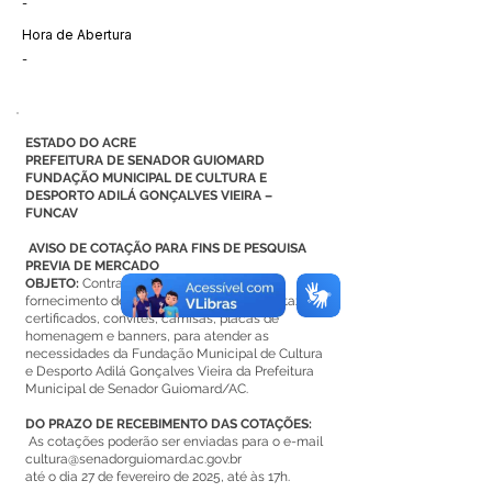
-
Hora de Abertura
-
ESTADO DO ACRE
PREFEITURA DE SENADOR GUIOMARD
FUNDAÇÃO MUNICIPAL DE CULTURA E
DESPORTO ADILÁ GONÇALVES VIEIRA –
FUNCAV
AVISO DE COTAÇÃO PARA FINS DE PESQUISA
PREVIA DE MERCADO
OBJETO:
Contratação de empresa para o
fornecimento de folders, panfletos/fly, cartazes,
certificados, convites, camisas, placas de
homenagem e banners, para atender as
necessidades da Fundação Municipal de Cultura
e Desporto Adilá Gonçalves Vieira da Prefeitura
Municipal de Senador Guiomard/AC.
DO PRAZO DE RECEBIMENTO DAS COTAÇÕES:
As cotações poderão ser enviadas para o e-mail
cultura@senadorguiomard.ac.gov.br
até o dia 27 de fevereiro de 2025, até às 17h.