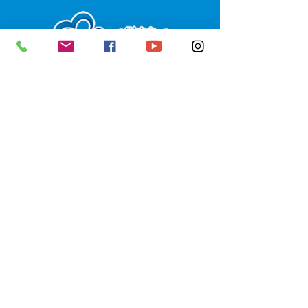
SERVIÇO DE ATENDIMENTO AO 
CIDADÃO (SIC) E OUVIDORIA
Prefeitura de Senador Guiomard - 
Estado do Acre
CNPJ 
04.077.251/0001-25
💻Acesso online: 
SIC 
| 
Fale Conosco
 | 
Ouvidoria
|
Portal de Transparência
 | 
Mapa do Site
📱Fone: +55 (68) 98122-0970 
(Responsável Izabel Cristina)
🏢 Av. Castelo Branco, nº 1.520, CEP 
69.925-000, Centro, Senador 