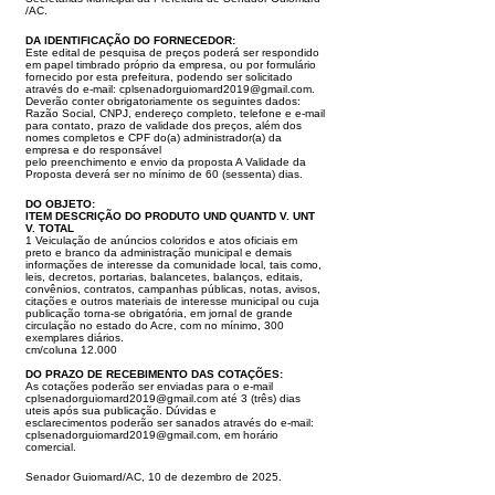
/AC.
DA IDENTIFICAÇÃO DO FORNECEDOR:
Este edital de pesquisa de preços poderá ser respondido
em papel timbrado próprio da empresa, ou por formulário
fornecido por esta prefeitura, podendo
ser solicitado
através do e-mail:
cplsenadorguiomard2019@gmail.com
.
Deverão conter obrigatoriamente os seguintes dados:
Razão Social, CNPJ, endereço
completo, telefone e e-mail
para contato, prazo de validade dos preços, além dos
nomes completos e CPF do(a) administrador(a) da
empresa e do responsável
pelo preenchimento e envio da proposta A Validade da
Proposta deverá ser no mínimo de 60 (sessenta) dias.
DO OBJETO:
ITEM DESCRIÇÃO DO PRODUTO UND QUANTD V. UNT
V. TOTAL
1
Veiculação de anúncios coloridos e atos oficiais em
preto e branco da administração municipal e demais
informa
ções de interesse da comunidade local, tais como,
leis, decretos, portarias, balancetes, balanços, editais,
convênios,
contratos, campanhas públicas, notas, avisos,
citações e outros materiais de interesse municipal ou cuja
publicação
torna-se obrigatória, em jornal de grande
circulação no estado do Acre, com no mínimo, 300
exemplares diários.
cm/coluna 12.000
DO PRAZO DE RECEBIMENTO DAS COTAÇÕES:
As cotações poderão ser enviadas para o e-mail
cplsenadorguiomard2019@gmail.com
até 3 (três) dias
uteis após sua publicação. Dúvidas e
esclarecimentos
poderão ser sanados através do e-mail:
cplsenadorguiomard2019@gmail.com
, em horário
comercial.
Senador Guiomard/AC, 10 de dezembro de 2025.