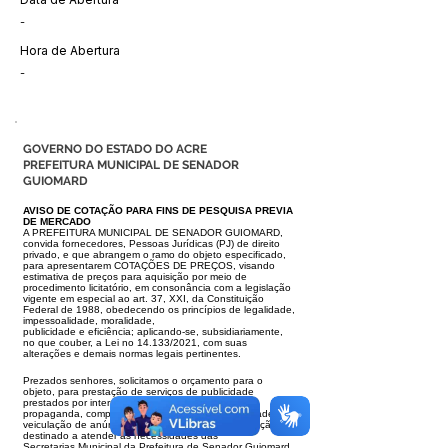
-
Hora de Abertura
-
GOVERNO DO ESTADO DO ACRE
PREFEITURA MUNICIPAL DE SENADOR
GUIOMARD
AVISO DE COTAÇÃO PARA FINS DE PESQUISA PREVIA
DE MERCADO
A PREFEITURA MUNICIPAL DE SENADOR GUIOMARD,
convida fornecedores, Pessoas Jurídicas (PJ) de direito
privado, e que abrangem o ramo do objeto
especificado,
para apresentarem COTAÇÕES DE PREÇOS, visando
estimativa de preços para aquisição por meio de
procedimento licitatório, em consonância
com a legislação
vigente em especial ao art. 37, XXI, da Constituição
Federal de 1988, obedecendo os princípios de legalidade,
impessoalidade, moralidade,
publicidade e eficiência; aplicando-se, subsidiariamente,
no que couber, a Lei no 14.133/2021, com suas
alterações e demais normas legais pertinentes.
Prezados senhores, solicitamos o orçamento para o
objeto, para prestação de serviços de publicidade
prestados por intermédio de agência de
propaganda,
compreendendo o conjunto de atividades de
veiculação de anúncios em jornal de grande circulação
destinado a atender as necessidades das
Secretarias
Municipal da Prefeitura de Senador Guiomard