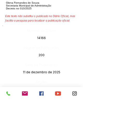
Glena Fernandes de Souza
Secretaria Municipal de Administração
Decreto no 010/2025
Este texto não substitui o publicado no Diário Oficial, mas
facilita a pesquisa para localizar a publicação oficial.
Número do Diário:
14166
Página da Publicação:
200
Data da Publicação:
11 de dezembro de 2025
Órgão:
Gabinete do Prefeito(a)