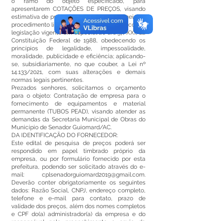
o ramo do objeto especificado, para
apresentarem COTAÇÕES DE PREÇOS, visando
estimativa de preços para aquisição por meio de
procedimento licitatório, em consonância com a
legislação vigente em especial ao art. 37, XXI, da
Constituição Federal de 1988, obedecendo os
princípios de legalidade, impessoalidade,
moralidade, publicidade e eficiência; aplicando-
se, subsidiariamente, no que couber, a Lei nº
14.133/2021, com suas alterações e demais
normas legais pertinentes.
Prezados senhores, solicitamos o orçamento
para o objeto: Contratação de empresa para o
fornecimento de equipamentos e material
permanente (TUBOS PEAD), visando atender as
demandas da Secretaria Municipal de Obras do
Município de Senador Guiomard/AC.
DA IDENTIFICAÇÃO DO FORNECEDOR:
Este edital de pesquisa de preços poderá ser
respondido em papel timbrado próprio da
empresa, ou por formulário fornecido por esta
prefeitura, podendo ser solicitado através do e-
mail:
cplsenadorguiomard2019@gmail.com
.
Deverão conter obrigatoriamente os seguintes
dados: Razão Social, CNPJ, endereço completo,
telefone e e-mail para contato, prazo de
validade dos preços, além dos nomes completos
e CPF do(a) administrador(a) da empresa e do