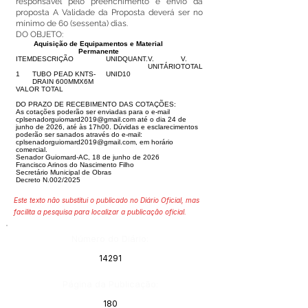
responsável pelo preenchimento e envio da
proposta A Validade da Proposta deverá ser no
mínimo de 60 (sessenta) dias.
DO OBJETO:
Aquisição de Equipamentos e Material
Permanente
ITEM
DESCRIÇÃO
UNID
QUANT.
V.
V.
UNITÁRIO
TOTAL
1
TUBO PEAD KNTS-
UNID
10
DRAIN 600MMX6M
VALOR TOTAL
DO PRAZO DE RECEBIMENTO DAS COTAÇÕES:
As cotações poderão ser enviadas para o e-mail
cplsenadorguiomard2019@gmail.com
até o dia 24 de
junho de 2026, até às 17h00. Dúvidas e esclarecimentos
poderão ser sanados através do e-mail:
cplsenadorguiomard2019@gmail.com
, em horário
comercial.
Senador Guiomard-AC, 18 de junho de 2026
Francisco Arinos do Nascimento Filho
Secretário Municipal de Obras
Decreto N.002/2025
Este texto não substitui o publicado no Diário Oficial, mas
facilita a pesquisa para localizar a publicação oficial.
Número do Diário:
14291
Página da Publicação:
180