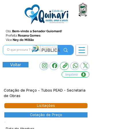
Olá,
Bem-vindo a Senador Guiomard
!
Prefeita
Rosana Gomes
Vice
Ney do Miltão
Voltar
Imprimir
Cotação de Preço - Tubos PEAD - Secretaria
de Obras
Licitações
Cotação de Preço
Data de Abertura