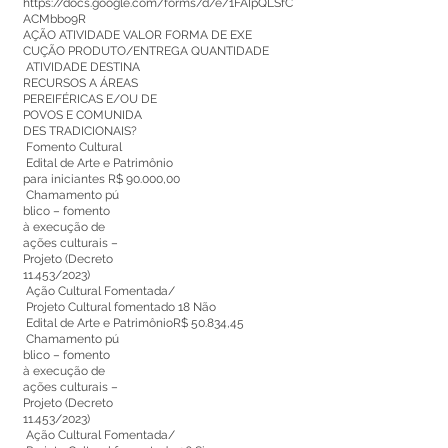
https://docs.google.com/forms/d/e/1FAIpQLSfC
ACMbbo9R
AÇÃO ATIVIDADE VALOR FORMA DE EXE
CUÇÃO PRODUTO/ENTREGA QUANTIDADE
ATIVIDADE DESTINA
RECURSOS A ÁREAS
PEREIFÉRICAS E/OU DE
POVOS E COMUNIDA
DES TRADICIONAIS?
Fomento Cultural
Edital de Arte e Patrimônio
para iniciantes R$ 90.000,00
Chamamento pú
blico – fomento
à execução de
ações culturais –
Projeto (Decreto
11.453/2023)
Ação Cultural Fomentada/
Projeto Cultural fomentado 18 Não
Edital de Arte e PatrimônioR$ 50.834,45
Chamamento pú
blico – fomento
à execução de
ações culturais –
Projeto (Decreto
11.453/2023)
Ação Cultural Fomentada/