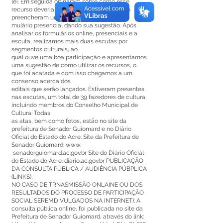
lei. Em seguida opinaram sobre como esse
recurso deveria ser empregado, bem como
preencheram um for
mulário presencial dando sua sugestão. Após
analisar os formulários online, presenciais e a
escuta, realizamos mais duas escutas por
segmentos culturais, ao
qual ouve uma boa participação e apresentamos
uma sugestão de como utilizar os recursos, o
que foi acatada e com isso chegamos a um
consenso acerca dos
editais que serão lançados. Estiveram presentes
nas escutas, um total de 39 fazedores de cultura,
incluindo membros do Conselho Municipal de
Cultura. Todas
as atas, bem como fotos, estão no site da
prefeitura de Senador Guiomard e no Diário
Oficial do Estado do Acre. Site da Prefeitura de
Senador Guiomard: www.
senadorguiomard.ac.gov.br Site do Diário Oficial
do Estado do Acre: diario.ac.gov.br PUBLICAÇÃO
DA CONSULTA PÚBLICA / AUDIÊNCIA PÚBPLICA
(LINKS),
NO CASO DE TRNASMISSÃO ONLAINE OU DOS
RESULTADOS DO PROCESSO DE PARTICIPAÇÃO
SOCIAL SEREMDIVULGADOS NA INTERNET): A
consulta pública online, foi publicada no site da
Prefeitura de Senador Guiomard, através do link: