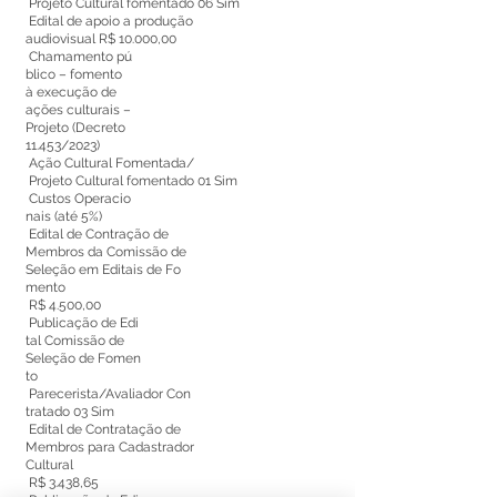
Projeto Cultural fomentado 06 Sim
Edital de apoio a produção
audiovisual R$ 10.000,00
Chamamento pú
blico – fomento
à execução de
ações culturais –
Projeto (Decreto
11.453/2023)
Ação Cultural Fomentada/
Projeto Cultural fomentado 01 Sim
Custos Operacio
nais (até 5%)
Edital de Contração de
Membros da Comissão de
Seleção em Editais de Fo
mento
R$ 4.500,00
Publicação de Edi
tal Comissão de
Seleção de Fomen
to
Parecerista/Avaliador Con
tratado 03 Sim
Edital de Contratação de
Membros para Cadastrador
Cultural
R$ 3.438,65