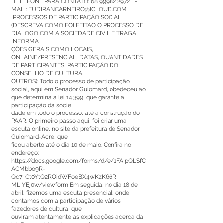
TELEFONE PARA CONTATO:
68 99982 2972
E-
MAIL:
EUDIRANCARNEIRO@ICLOUD.COM
PROCESSOS DE PARTICIPAÇÃO SOCIAL
(DESCREVA COMO FOI FEITAO O PROCESSO DE
DIALOGO COM A SOCIEDADE CIVIL E TRAGA
INFORMA
ÇÕES GERAIS COMO LOCAIS,
ONLAINE/PRESENCIAL, DATAS, QUANTIDADES
DE PARTICIPANTES, PARTICIPAÇÃO DO
CONSELHO DE CULTURA,
OUTROS): Todo o processo de participação
social, aqui em Senador Guiomard, obedeceu ao
que determina a lei 14.399, que garante a
participação da socie
dade em todo o processo, até a construção do
PAAR. O primeiro passo aqui, foi criar uma
escuta online, no site da prefeitura de Senador
Guiomard-Acre, que
ficou aberto até o dia 10 de maio. Confira no
endereço:
https://docs.google.com/forms/d/e/1FAIpQLSfC
ACMbbo9R-
Qc7_Ct0YtQ2ROidWFoeBX4wKzK66R
MLIYEj0w/viewform Em seguida, no dia 18 de
abril, fizemos uma escuta presencial, onde
contamos com a participação de vários
fazedores de cultura, que
ouviram atentamente as explicações acerca da