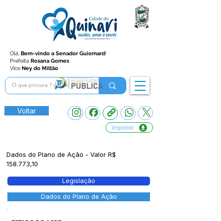
Olá,
Bem-vindo a Senador Guiomard
!
Prefeita
Rosana Gomes
Vice
Ney do Miltão
Voltar
Imprimir
Dados do Plano de Ação - Valor R$
158.773,10
Legislação
Dados do Plano de Ação