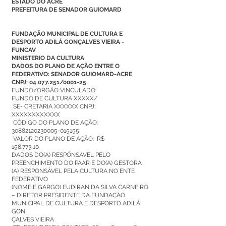
ESTADO DO ACRE
PREFEITURA DE SENADOR GUIOMARD
FUNDAÇÃO MUNICIPAL DE CULTURA E
DESPORTO ADILÁ GONÇALVES VIEIRA -
FUNCAV
MINISTERIO DA CULTURA
DADOS DO PLANO DE AÇÃO ENTRE O
FEDERATIVO
:
SENADOR GUIOMARD-ACRE
CNPJ:
04.077.251
/0001-25
FUNDO/ORGÃO VINCULADO:
FUNDO DE CULTURA XXXXX/
SE- CRETARIA XXXXXX CNPJ:
XXXXXXXXXXXX
CÓDIGO DO PLANO DE AÇÃO:
30882120230005
-015155
VALOR DO PLANO DE AÇÃO: R$
158.773,10
DADOS DO(A) RESPÓNSAVEL PELO
PREENCHIMENTO DO PAAR E DO(A) GESTORA
(A) RESPONSÁVEL PELA CULTURA NO ENTE
FEDERATIVO
(NOME E GARGO) EUDIRAN DA SILVA CARNEIRO
– DIRETOR PRESIDENTE DA FUNDAÇÃO
MUNICIPAL DE CULTURA E DESPORTO ADILÁ
GON
ÇALVES VIEIRA