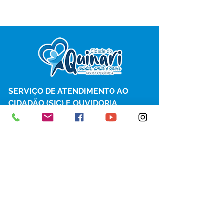
SERVIÇO DE ATENDIMENTO AO 
CIDADÃO (SIC) E OUVIDORIA
Prefeitura de Senador Guiomard - 
Estado do Acre
CNPJ 
04.077.251/0001-25
💻Acesso online: 
SIC 
| 
Fale Conosco
 | 
Ouvidoria
|
Portal de Transparência
 | 
Mapa do Site
📱Fone: +55 (68) 98122-0970 
(Responsável Izabel Cristina)