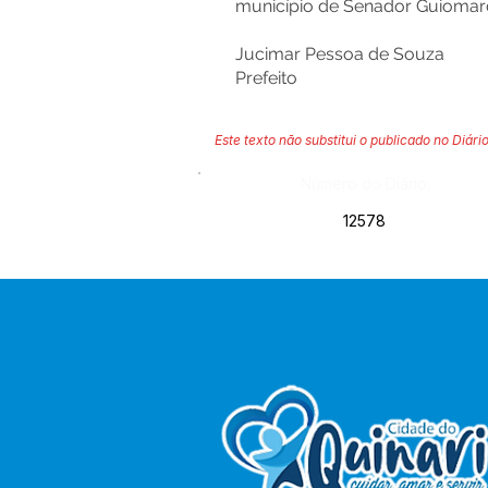
município de Senador Guioma
Jucimar Pessoa de Souza
Prefeito
Este texto não substitui o publicado no Diário
Número do Diário:
12578