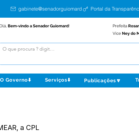
gabinete@senadorguiomard.ac.gov.br
Portal da Transparênc
Olá,
Bem-vindo a Senador Guiomard
!
Prefeita
Rosa
Vice
Ney do M
O Governo⬇️
Serviços⬇️
T
Publicações🔽
MEAR, a CPL