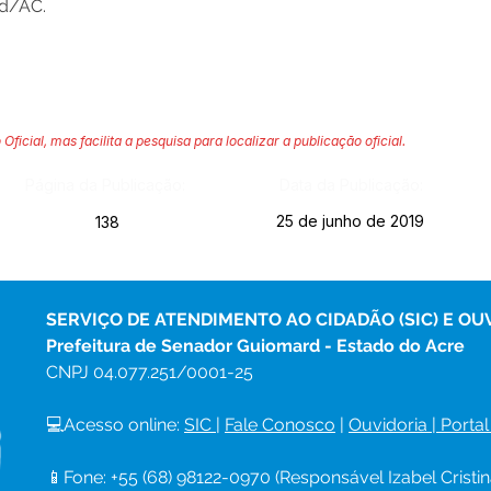
rd/AC.
 Oficial, mas facilita a pesquisa para localizar a publicação oficial.
Página da Publicação:
Data da Publicação:
25 de junho de 2019
138
SERVIÇO DE ATENDIMENTO AO CIDADÃO (SIC) E OU
Prefeitura de Senador Guiomard - Estado do Acre
CNPJ 
04.077.251/0001-25
💻Acesso online: 
SIC 
| 
Fale Conosco
 | 
Ouvidoria
|
Portal
📱Fone: +55 (68) 98122-0970 (Responsável Izabel Cristin