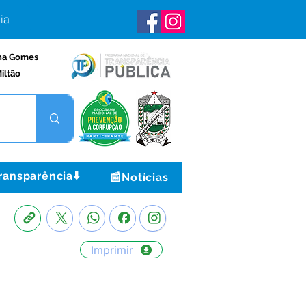
ia
na Gomes
iltão
ransparência⬇️
📰Notícias
Imprimir