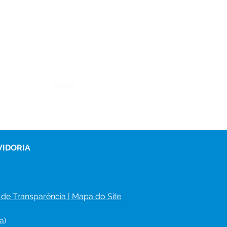
Órgão:
VIDORIA
 de Transparência
 | 
Mapa do Site
a)