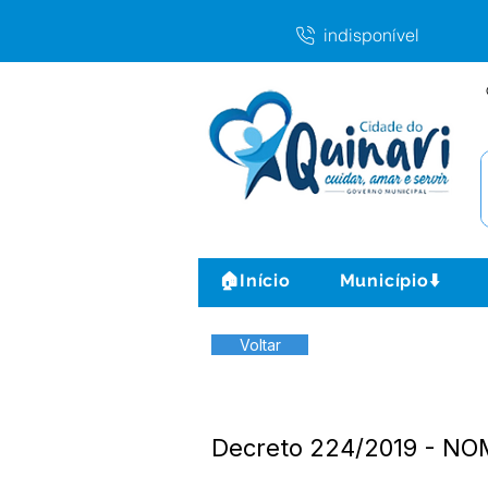
indisponível
🏠Início
Município⬇️
Voltar
Decreto 224/2019 - NO