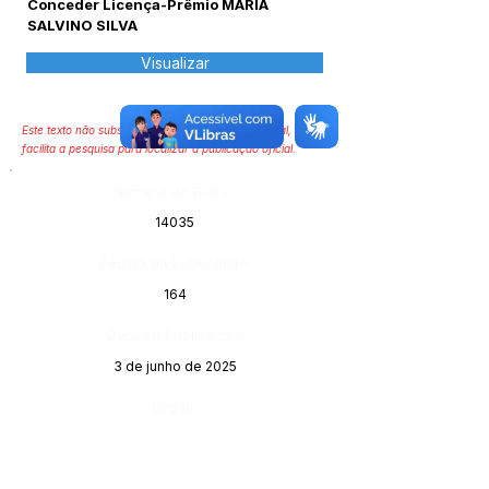
Conceder Licença-Prêmio MARIA
SALVINO SILVA
Visualizar
Este texto não substitui o publicado no Diário Oficial, mas
facilita a pesquisa para localizar a publicação oficial.
Número do Diário:
14035
Página da Publicação:
164
Data da Publicação:
3 de junho de 2025
Órgão: