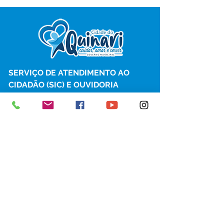
SERVIÇO DE ATENDIMENTO AO 
CIDADÃO (SIC) E OUVIDORIA
Prefeitura de Senador Guiomard - 
Estado do Acre
CNPJ 
04.077.251/0001-25
💻Acesso online: 
SIC 
| 
Fale Conosco
 | 
Ouvidoria
|
Portal de Transparência
 | 
Mapa do Site
📱Fone: +55 (68) 98122-0970 
(Responsável Izabel Cristina)
🏢 Av. Castelo Branco, nº 1.520, CEP 