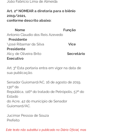
João Fabricio Lima de Almeida
Art. 2º NOMEAR a diretoria para o biênio
2019/2021,
conforme descrito abaixo:
Nome Função
Antonio Claudio dos Reis Azevedo
Presidente
\josé Ribamar da Silva
Vice
Presidente
Alcy de Oliveira Brito
Secretário
Executivo
Art. 3º Esta portaria entra em vigor na data de
sua publicação.
Senador Guiomard/AC, 16 de agosto de 2019,
130º da
República, 116º do tratado de Petrópolis, 57º do
Estado
do Acre, 42 do município de Senador
Guiomard/AC.
Jucimar Pessoa de Souza
Prefeito
Este texto não substitui o publicado no Diário Oficial, mas