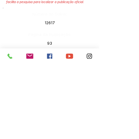
facilita a pesquisa para localizar a publicação oficial.
Número do Diário:
12617
Página da Publicação:
93
Data da Publicação:
20 de agosto de 2019
Órgão:
Educação