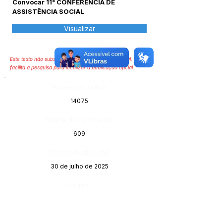
Convocar 11° CONFERÊNCIA DE
ASSISTÊNCIA SOCIAL
Visualizar
Este texto não substitui o publicado no Diário Oficial, mas
facilita a pesquisa para localizar a publicação oficial.
Número do Diário:
14075
Página da Publicação:
609
Data da Publicação:
30 de julho de 2025
Órgão: