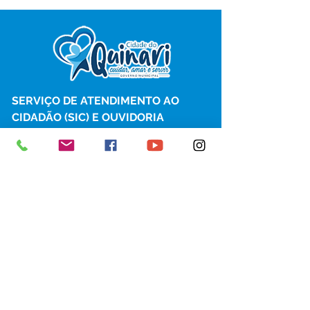
SERVIÇO DE ATENDIMENTO AO 
CIDADÃO (SIC) E OUVIDORIA
Prefeitura de Senador Guiomard - 
Estado do Acre
CNPJ 
04.077.251/0001-25
💻Acesso online: 
SIC 
| 
Fale Conosco
 | 
Ouvidoria
|
Portal de Transparência
 | 
Mapa do Site
📱Fone: +55 (68) 98122-0970 
(Responsável Izabel Cristina)
🏢 Av. Castelo Branco, nº 1.520, CEP 