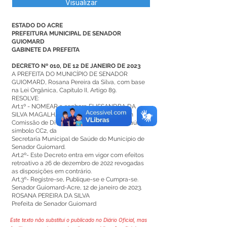
Visualizar
ESTADO DO ACRE
PREFEITURA MUNICIPAL DE SENADOR
GUIOMARD
GABINETE DA PREFEITA
DECRETO Nº 010, DE 12 DE JANEIRO DE 2023
A PREFEITA DO MUNICÍPIO DE SENADOR
GUIOMARD, Rosana Pereira da Silva, com base
na Lei Orgânica, Capítulo II, Artigo 89.
RESOLVE:
Art.1º - NOMEAR a senhora ELISSANDRA DA
SILVA MAGALHÃES, para exercer cargo em
Comissão de Divisão de Ação Básica de Saúde,
símbolo CC2, da
Secretaria Municipal de Saúde do Município de
Senador Guiomard.
Art.2º- Este Decreto entra em vigor com efeitos
retroativo a 26 de dezembro de 2022 revogadas
as disposições em contrário.
Art.3º- Registre-se, Publique-se e Cumpra-se.
Senador Guiomard-Acre, 12 de janeiro de 2023.
ROSANA PEREIRA DA SILVA
Prefeita de Senador Guiomard
Este texto não substitui o publicado no Diário Oficial, mas