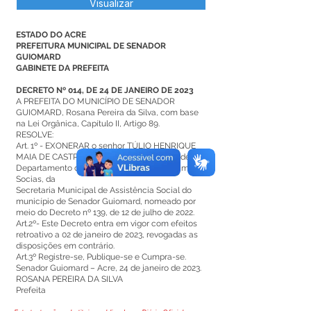
Visualizar
ESTADO DO ACRE
PREFEITURA MUNICIPAL DE SENADOR
GUIOMARD
GABINETE DA PREFEITA
DECRETO Nº 014, DE 24 DE JANEIRO DE 2023
A PREFEITA DO MUNICÍPIO DE SENADOR
GUIOMARD, Rosana Pereira da Silva, com base
na Lei Orgânica, Capítulo II, Artigo 89.
RESOLVE:
Art. 1º - EXONERAR o senhor TÚLIO HENRIQUE
MAIA DE CASTRO, do Cargo em Comissão de
Departamento de Coordenação dos Programas
Socias, da
Secretaria Municipal de Assistência Social do
município de Senador Guiomard, nomeado por
meio do Decreto nº 139, de 12 de julho de 2022.
Art.2º- Este Decreto entra em vigor com efeitos
retroativo a 02 de janeiro de 2023, revogadas as
disposições em contrário.
Art.3º Registre-se, Publique-se e Cumpra-se.
Senador Guiomard – Acre, 24 de janeiro de 2023.
ROSANA PEREIRA DA SILVA
Prefeita