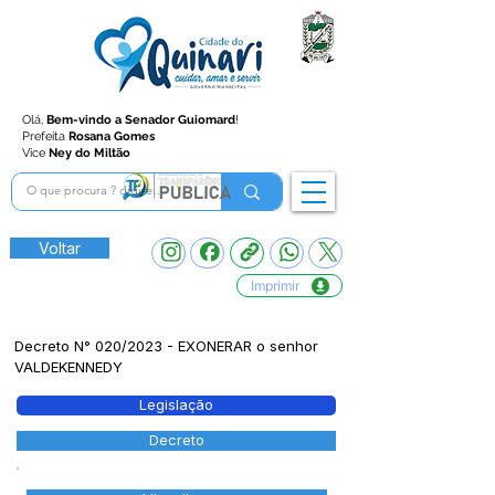
Olá,
Bem-vindo a Senador Guiomard
!
Prefeita
Rosana Gomes
Vice
Ney do Miltão
Voltar
Imprimir
Decreto N° 020/2023 - EXONERAR o senhor
VALDEKENNEDY
Legislação
Decreto