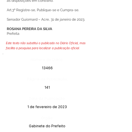
as disposições em contrário.
Art.3º Registre-se, Publique-se e Cumpra-se.
Senador Guiomard – Acre, 31 de janeiro de 2023.
ROSANA PEREIRA DA SILVA
Prefeita
Este texto não substitui o publicado no Diário Oficial, mas
facilita a pesquisa para localizar a publicação oficial.
Número do Diário:
13466
Página da Publicação:
141
Data da Publicação:
1 de fevereiro de 2023
Órgão:
Gabinete do Prefeito