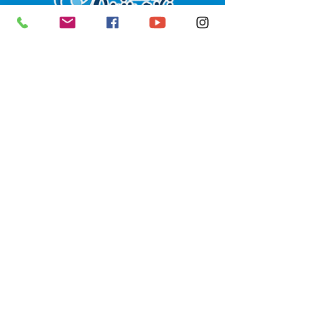
SERVIÇO DE ATENDIMENTO AO 
CIDADÃO (SIC) E OUVIDORIA
Prefeitura de Senador Guiomard - 
Estado do Acre
CNPJ 
04.077.251/0001-25
💻Acesso online: 
SIC 
| 
Fale Conosco
 | 
Ouvidoria
|
Portal de Transparência
 | 
Mapa do Site
📱Fone: +55 (68) 98122-0970 
(Responsável Izabel Cristina)
🏢 Av. Castelo Branco, nº 1.520, CEP 
69.925-000, Centro, Senador 
Guiomard, Acre
📅 Segunda a sexta, das 7h às 13h 