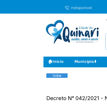
indisponível
🏠Início
Município⬇️
Voltar
Decreto N° 042/2021 -