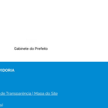
Órgão:
Gabinete do Prefeito
VIDORIA
 de Transparência
 | 
Mapa do Site
a)