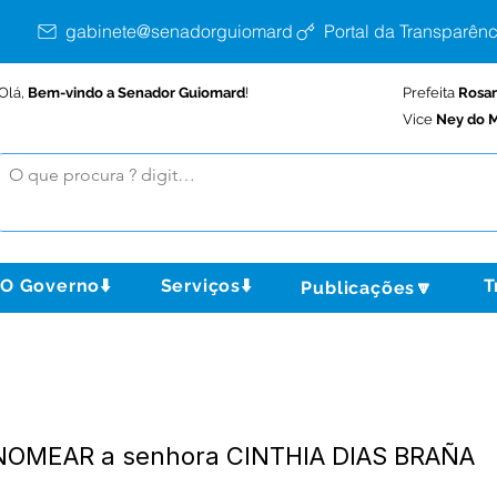
gabinete@senadorguiomard.ac.gov.br
Portal da Transparênc
Olá,
Bem-vindo a Senador Guiomard
!
Prefeita
Rosa
Vice
Ney do M
O Governo⬇️
Serviços⬇️
T
Publicações🔽
 NOMEAR a senhora CINTHIA DIAS BRAÑA