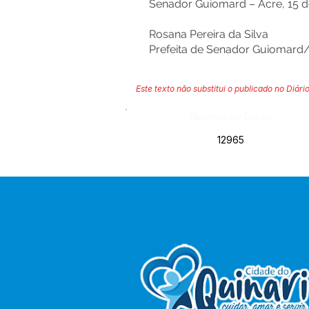
Senador Guiomard – Acre, 15 de
Rosana Pereira da Silva
Prefeita de Senador Guiomard
Este texto não substitui o publicado no Diário
Número do Diário:
12965