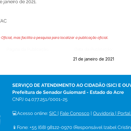
 janeiro de 2021.
/AC
 Oficial, mas facilita a pesquisa para localizar a publicação oficial.
Página da Publicação:
Data da Publicação:
21 de janeiro de 2021
SERVIÇO DE ATENDIMENTO AO CIDADÃO (SIC) E OU
Prefeitura de Senador Guiomard - Estado do Acre
CNPJ 
04.077.251/0001-25
💻Acesso online: 
SIC 
| 
Fale Conosco
 | 
Ouvidoria
|
Portal
📱Fone: +55 (68) 98122-0970 (Responsável Izabel Cristin