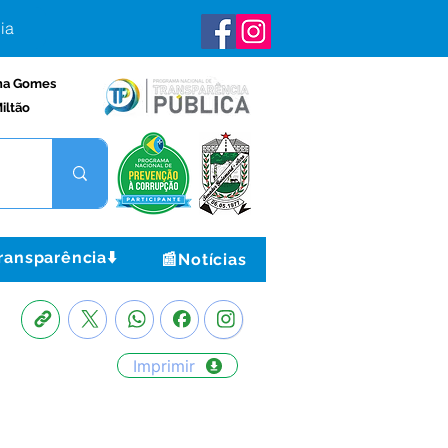
ia
na Gomes
iltão
ransparência⬇️
📰Notícias
Imprimir