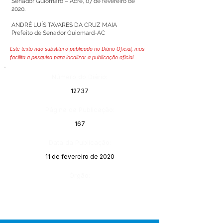
Senador Guiomard – Acre, 07 de fevereiro de
2020.
ANDRÉ LUÍS TAVARES DA CRUZ MAIA
Prefeito de Senador Guiomard-AC
Este texto não substitui o publicado no Diário Oficial, mas
facilita a pesquisa para localizar a publicação oficial.
Número do Diário:
12737
Página da Publicação:
167
Data da Publicação:
11 de fevereiro de 2020
Órgão: