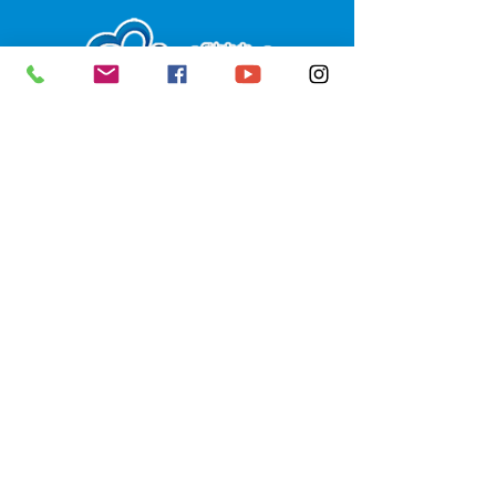
SERVIÇO DE ATENDIMENTO AO 
CIDADÃO (SIC) E OUVIDORIA
Prefeitura de Senador Guiomard - 
Estado do Acre
CNPJ 
04.077.251/0001-25
💻Acesso online: 
SIC 
| 
Fale Conosco
 | 
Ouvidoria
|
Portal de Transparência
 | 
Mapa do Site
📱Fone: +55 (68) 98122-0970 
(Responsável Izabel Cristina)
🏢 Av. Castelo Branco, nº 1.520, CEP 
69.925-000, Centro, Senador 