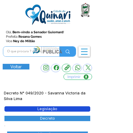
Olá,
Bem-vindo a Senador Guiomard
!
Prefeita
Rosana Gomes
Vice
Ney do Miltão
Voltar
Imprimir
Decreto N° 049/2020 - Savanna Victoria da
Silva Lima
Legislação
Decreto