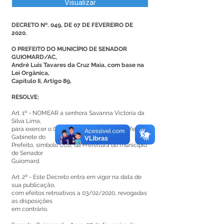
Visualizar
DECRETO Nº. 049, DE 07 DE FEVEREIRO DE
2020.
O PREFEITO DO MUNICÍPIO DE SENADOR
GUIOMARD/AC,
André Luís Tavares da Cruz Maia, com base na
Lei Orgânica,
Capítulo II, Artigo 89,
RESOLVE:
Art. 1º - NOMEAR a senhora Savanna Victoria da
Silva Lima,
para exercer o Cargo em Comissão de Chefe de
Gabinete do
Prefeito, símbolo CC6, da Prefeitura do município
de Senador
Guiomard.
Art. 2º - Este Decreto entra em vigor na data de
sua publicação,
com efeitos retroativos a 03/02/2020, revogadas
as disposições
em contrário.