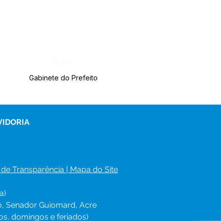
Órgão:
Gabinete do Prefeito
VIDORIA
 de Transparência
 | 
Mapa do Site
a)
ro, Senador Guiomard, Acre
os, domingos e feriados)