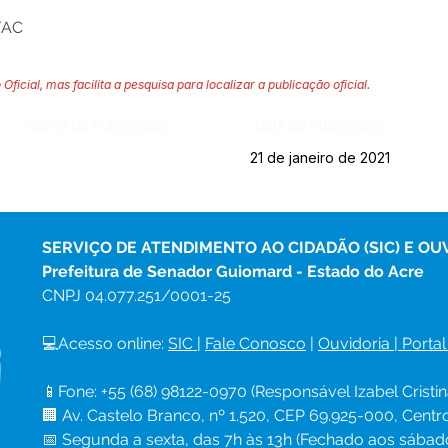
/AC
 Oficial, mas facilita a pesquisa para localizar a publicação oficial.
Página da Publicação:
Data da Publicação:
21 de janeiro de 2021
SERVIÇO DE ATENDIMENTO AO CIDADÃO (SIC) E OU
Prefeitura de Senador Guiomard - Estado do Acre
CNPJ 
04.077.251/0001-25
💻Acesso online: 
SIC 
| 
Fale Conosco
 | 
Ouvidoria
|
Portal
📱Fone: +55 (68) 98122-0970 (Responsável Izabel Cristin
🏢 Av. Castelo Branco, nº 1.520, CEP 69.925-000, Cent
📅 Segunda a sexta, das 7h às 13h (Fechado aos sábad