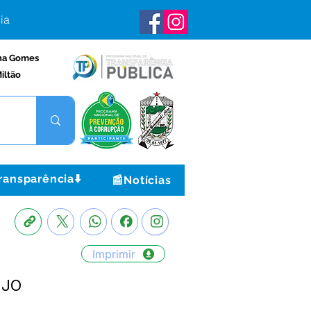
ia
na Gomes
iltão
ransparência⬇️
📰Notícias
Imprimir
ÚJO