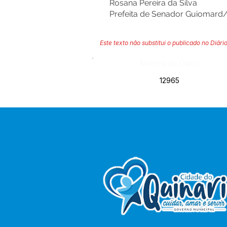
Rosana Pereira da Silva
Prefeita de Senador Guiomard
Este texto não substitui o publicado no Diário
Número do Diário:
12965