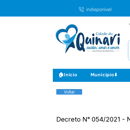
indisponível
🏠Início
Município⬇️
Voltar
Decreto N° 054/2021 