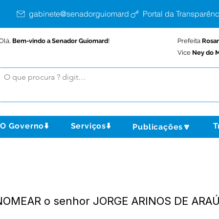
gabinete@senadorguiomard.ac.gov.br
Portal da Transparênc
Olá,
Bem-vindo a Senador Guiomard
!
Prefeita
Rosa
Vice
Ney do M
O Governo⬇️
Serviços⬇️
T
Publicações🔽
- NOMEAR o senhor JORGE ARINOS DE ARA