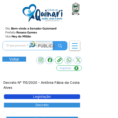
Olá,
Bem-vindo a Senador Guiomard
!
Prefeita
Rosana Gomes
Vice
Ney do Miltão
Voltar
Imprimir
Decreto N° 115/2020 - Antônia Fábia da Costa
Alves
Legislação
Decreto