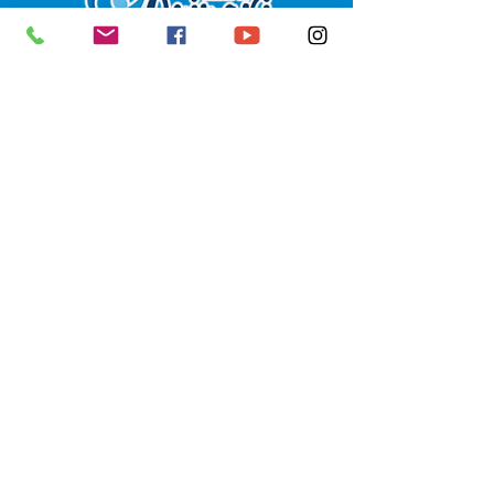
SERVIÇO DE ATENDIMENTO AO 
CIDADÃO (SIC) E OUVIDORIA
Prefeitura de Senador Guiomard - 
Estado do Acre
CNPJ 
04.077.251/0001-25
💻Acesso online: 
SIC 
| 
Fale Conosco
 | 
Ouvidoria
|
Portal de Transparência
 | 
Mapa do Site
📱Fone: +55 (68) 98122-0970 
(Responsável Izabel Cristina)
🏢 Av. Castelo Branco, nº 1.520, CEP 
69.925-000, Centro, Senador 
Guiomard, Acre
📅 Segunda a sexta, das 7h às 13h 