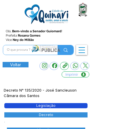
Olá,
Bem-vindo a Senador Guiomard
!
Prefeita
Rosana Gomes
Vice
Ney do Miltão
Voltar
Imprimir
Decreto N° 135/2020 - José Sancleuson
Câmara dos Santos
Legislação
Decreto