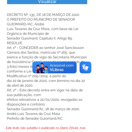
Visualizar
DECRETO Nº. 135, DE 18 DE MARÇO DE 2020
O PREFEITO DO MUNICÍPIO DE SENADOR
GUIOMARD/AC, André
Luís Tavares da Cruz Maia, com base da Lei
Orgânica do Município de
Senador Guiomard, Capítulo II, Artigo 89.
RESOLVE:
Art. 1º - CONCEDER ao senhor José Sancleuson
Câmara dos Santos, matrícula nº 265, que
exerce a função de vigia da Secretaria Municipal
de Assistência Social, gozo de 1 (um) período de
3 (três) meses de Licença Prêmio,
conforme a Lei nº 495/2002 e Emenda
Modificativa nº 005/2014, a partir do
dia 22 de janeiro de 2020, com término no dia 22
de abril de 2020.
Art. 2º - Este decreto entra em vigor na data de
sua publicação, com
efeitos retroativos a 22/01/2020, revogadas as
disposições e contrário.
Senador Guiomard/Ac, 18 de março de 2020.
André Luís Tavares da Cruz Maia
Prefeito de Senador Guiomard/AC
Este texto não substitui o publicado no Diário Oficial, mas