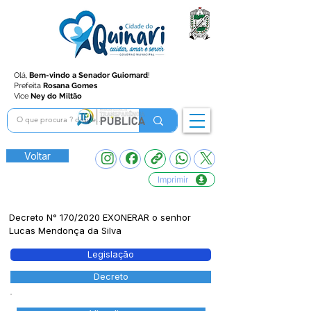
Olá,
Bem-vindo a Senador Guiomard
!
Prefeita
Rosana Gomes
Vice
Ney do Miltão
Voltar
Imprimir
Decreto N° 170/2020 EXONERAR o senhor
Lucas Mendonça da Silva
Legislação
Decreto