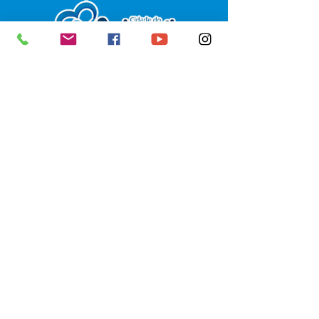
SERVIÇO DE ATENDIMENTO AO 
CIDADÃO (SIC) E OUVIDORIA
Prefeitura de Senador Guiomard - 
Estado do Acre
CNPJ 
04.077.251/0001-25
💻Acesso online: 
SIC 
| 
Fale Conosco
 | 
Ouvidoria
|
Portal de Transparência
 | 
Mapa do Site
📱Fone: +55 (68) 98122-0970 
(Responsável Izabel Cristina)
🏢 Av. Castelo Branco, nº 1.520, CEP 
69.925-000, Centro, Senador 
Guiomard, Acre