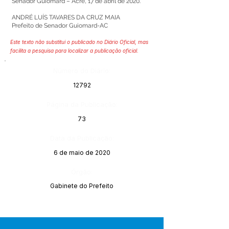
Senador Guiomard – Acre, 17 de abril de 2020.
ANDRÉ LUÍS TAVARES DA CRUZ MAIA
Prefeito de Senador Guiomard-AC
Este texto não substitui o publicado no Diário Oficial, mas
facilita a pesquisa para localizar a publicação oficial.
Número do Diário:
12792
Página da Publicação:
73
Data da Publicação:
6 de maio de 2020
Órgão:
Gabinete do Prefeito