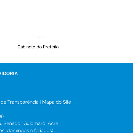
Órgão:
Gabinete do Prefeito
VIDORIA
 de Transparência
 | 
Mapa do Site
a)
ro, Senador Guiomard, Acre
os, domingos e feriados)