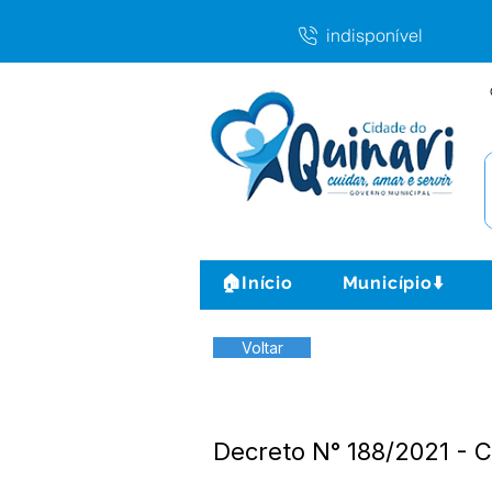
indisponível
🏠Início
Município⬇️
Voltar
Decreto N° 188/2021 -