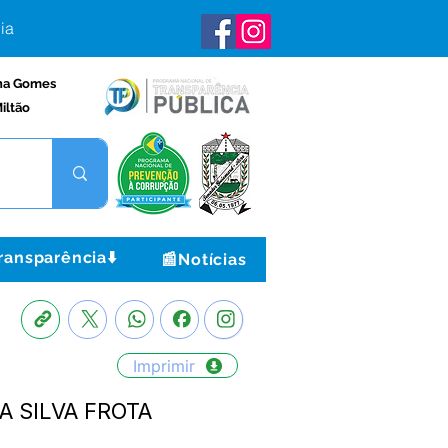
ia
na Gomes
iltão
ransparência⬇️
📰Notícias
Imprimir
A SILVA FROTA