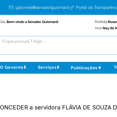
gabinete@senadorguiomard.ac.gov.br
Portal da Transparênc
Olá,
Bem-vindo a Senador Guiomard
!
Prefeita
Rosa
Vice
Ney do M
O Governo⬇️
Serviços⬇️
T
Publicações🔽
 CONCEDER a servidora FLÁVIA DE SOUZA D