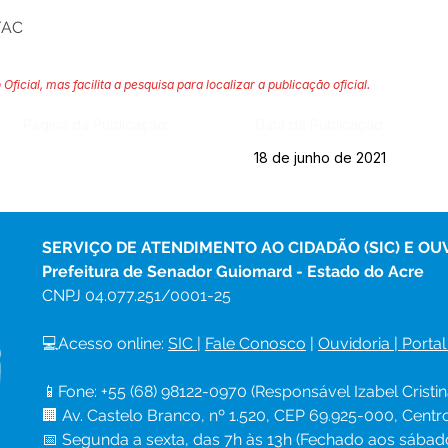
/AC
 Oficial, mas facilita a pesquisa para localizar a publicação oficial.
Página da Publicação:
Data da Publicação:
18 de junho de 2021
SERVIÇO DE ATENDIMENTO AO CIDADÃO (SIC) E OU
Prefeitura de Senador Guiomard - Estado do Acre
CNPJ 
04.077.251/0001-25
💻Acesso online: 
SIC 
| 
Fale Conosco
 | 
Ouvidoria
|
Portal
📱Fone: +55 (68) 98122-0970 (Responsável Izabel Cristin
🏢 Av. Castelo Branco, nº 1.520, CEP 69.925-000, Cent
📅 Segunda a sexta, das 7h às 13h (Fechado aos sábad