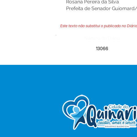
Rosana Pereira da Silva
Prefeita de Senador Guiomard
Este texto não substitui o publicado no Diário
Número do Diário:
13066