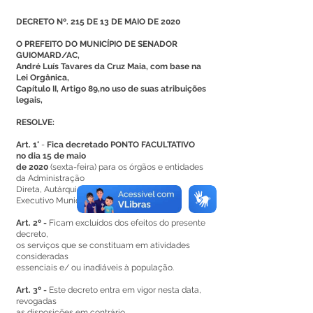
DECRETO Nº. 215 DE 13 DE MAIO DE 2020
O PREFEITO DO MUNICÍPIO DE SENADOR
GUIOMARD/AC,
André Luís Tavares da Cruz Maia, com base na
Lei Orgânica,
Capítulo II, Artigo 89,no uso de suas atribuições
legais,
RESOLVE:
Art. 1°
-
Fica decretado PONTO FACULTATIVO
no dia 15 de maio
de 2020
(sexta-feira) para os órgãos e entidades
da Administração
Direta, Autárquica e Fundacional do Poder
Executivo Municipal.
Art. 2º -
Ficam excluídos dos efeitos do presente
decreto,
os serviços que se constituam em atividades
consideradas
essenciais e/ ou inadiáveis à população.
Art. 3º -
Este decreto entra em vigor nesta data,
revogadas
as disposições em contrário.