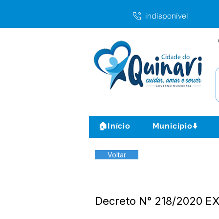
indisponível
🏠Início
Município⬇️
Voltar
Decreto N° 218/2020 E