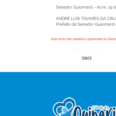
Senador Guiomard – Acre, 19 d
ANDRÉ LUÍS TAVARES DA CRU
Prefeito de Senador Guiomard
Este texto não substitui o publicado no Diário
Número do Diário:
12802