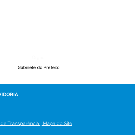
Órgão:
Gabinete do Prefeito
VIDORIA
 de Transparência
 | 
Mapa do Site