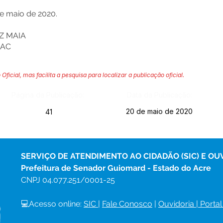
e maio de 2020.
Z MAIA
-AC
 Oficial, mas facilita a pesquisa para localizar a publicação oficial.
Página da Publicação:
Data da Publicação:
20 de maio de 2020
41
SERVIÇO DE ATENDIMENTO AO CIDADÃO (SIC) E OU
Prefeitura de Senador Guiomard - Estado do Acre
CNPJ 
04.077.251/0001-25
💻Acesso online: 
SIC 
| 
Fale Conosco
 | 
Ouvidoria
|
Portal