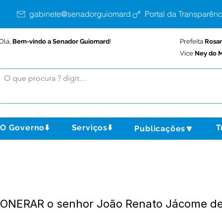
gabinete@senadorguiomard.ac.gov.br
Portal da Transparênc
Olá,
Bem-vindo a Senador Guiomard
!
Prefeita
Rosa
Vice
Ney do M
O Governo⬇️
Serviços⬇️
T
Publicações🔽
XONERAR o senhor João Renato Jácome d