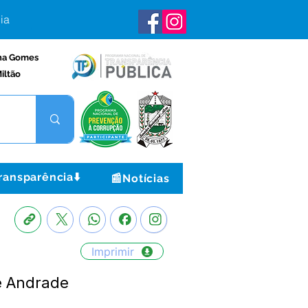
ia
na Gomes
iltão
ransparência⬇️
📰Notícias
Imprimir
e Andrade