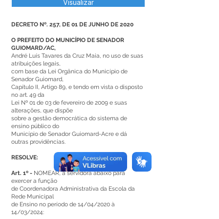
Visualizar
DECRETO Nº. 257, DE 01 DE JUNHO DE 2020
O PREFEITO DO MUNICÍPIO DE SENADOR
GUIOMARD/AC,
André Luís Tavares da Cruz Maia, no uso de suas
atribuições legais,
com base da Lei Orgânica do Município de
Senador Guiomard,
Capítulo II, Artigo 89, e tendo em vista o disposto
no art. 49 da
Lei Nº 01 de 03 de fevereiro de 2009 e suas
alterações, que dispõe
sobre a gestão democrática do sistema de
ensino público do
Município de Senador Guiomard-Acre e dá
outras providências.
RESOLVE:
Art. 1º -
NOMEAR, a servidora abaixo para
exercer a função
de Coordenadora Administrativa da Escola da
Rede Municipal
de Ensino no período de 14/04/2020 à
14/03/2024: