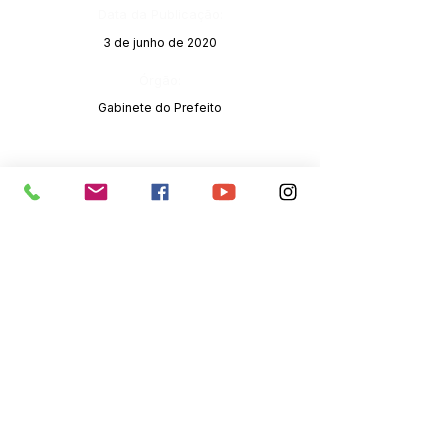
Data da Publicação:
3 de junho de 2020
Órgão:
Gabinete do Prefeito
SERVIÇO DE ATENDIMENTO AO 
CIDADÃO (SIC) E OUVIDORIA
Prefeitura de Senador Guiomard - 
Estado do Acre
CNPJ 
04.077.251/0001-25
💻Acesso online: 
SIC 
| 
Fale Conosco
 | 