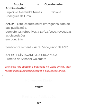
Escola - Coordenador
Administrativo
Lupicínio Alexandre Nunes Ticiana
Rodrigues de Lima
Art. 2º -
Este Decreto entra em vigor na data de
sua publicação,
com efeitos retroativos a 14/04/2020, revogadas
as disposições
em contrário.
Senador Guiomard – Acre, 01 de junho de 2020.
ANDRÉ LUÍS TAVARES DA CRUZ MAIA
Prefeito de Senador Guiomard
Este texto não substitui o publicado no Diário Oficial, mas
facilita a pesquisa para localizar a publicação oficial.
Número do Diário:
12812
Página da Publicação:
97