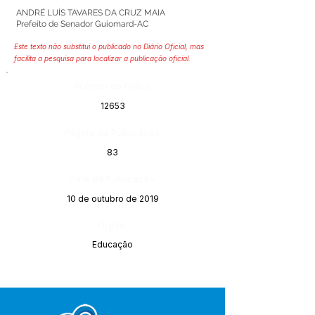
ANDRÉ LUÍS TAVARES DA CRUZ MAIA
Prefeito de Senador Guiomard-AC
Este texto não substitui o publicado no Diário Oficial, mas
facilita a pesquisa para localizar a publicação oficial.
Número do Diário:
12653
Página da Publicação:
83
Data da Publicação:
10 de outubro de 2019
Órgão:
Educação