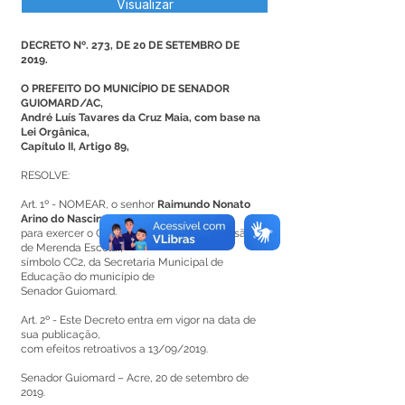
Visualizar
DECRETO Nº. 273, DE 20 DE SETEMBRO DE
2019.
O PREFEITO DO MUNICÍPIO DE SENADOR
GUIOMARD/AC,
André Luís Tavares da Cruz Maia, com base na
Lei Orgânica,
Capítulo II, Artigo 89,
RESOLVE:
Art. 1º - NOMEAR, o senhor
Raimundo Nonato
Arino do Nascimento
,
para exercer o Cargo em Comissão na Divisão
de Merenda Escolar,
símbolo CC2, da Secretaria Municipal de
Educação do município de
Senador Guiomard.
Art. 2º - Este Decreto entra em vigor na data de
sua publicação,
com efeitos retroativos a 13/09/2019.
Senador Guiomard – Acre, 20 de setembro de
2019.