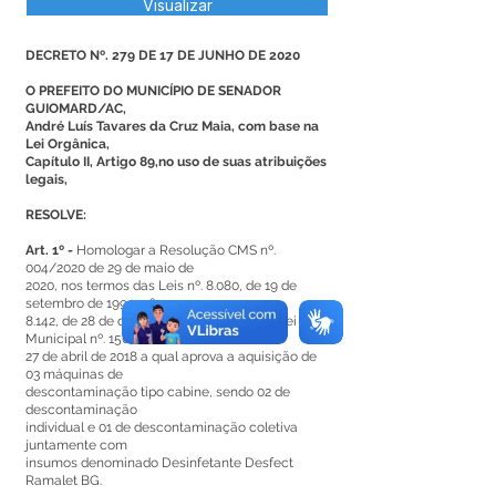
Visualizar
DECRETO Nº. 279 DE 17 DE JUNHO DE 2020
O PREFEITO DO MUNICÍPIO DE SENADOR
GUIOMARD/AC,
André Luís Tavares da Cruz Maia, com base na
Lei Orgânica,
Capítulo II, Artigo 89,no uso de suas atribuições
legais,
RESOLVE:
Art. 1º -
Homologar a Resolução CMS nº.
004/2020 de 29 de maio de
2020, nos termos das Leis nº. 8.080, de 19 de
setembro de 1990, nº.
8.142, de 28 de dezembro de 1990, e pela Lei
Municipal nº. 150, de
27 de abril de 2018 a qual aprova a aquisição de
03 máquinas de
descontaminação tipo cabine, sendo 02 de
descontaminação
individual e 01 de descontaminação coletiva
juntamente com
insumos denominado Desinfetante Desfect
Ramalet BG.