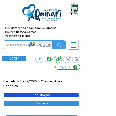
Olá,
Bem-vindo a Senador Guiomard
!
Prefeita
Rosana Gomes
Vice
Ney do Miltão
Voltar
Imprimir
Decreto N° 282/2019 - Gleison Araújo
Bandeira
Legislação
Decreto