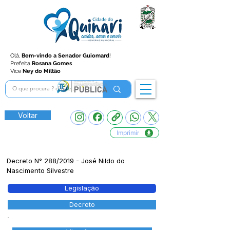
Olá,
Bem-vindo a Senador Guiomard
!
Prefeita
Rosana Gomes
Vice
Ney do Miltão
Voltar
Imprimir
Decreto N° 288/2019 - José Nildo do
Nascimento Silvestre
Legislação
Decreto