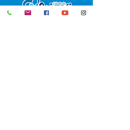
SERVIÇO DE ATENDIMENTO AO 
CIDADÃO (SIC) E OUVIDORIA
Prefeitura de Senador Guiomard - 
Estado do Acre
CNPJ 
04.077.251/0001-25
💻Acesso online: 
SIC 
| 
Fale Conosco
 | 
Ouvidoria
|
Portal de Transparência
 | 
Mapa do Site
📱Fone: +55 (68) 98122-0970 
(Responsável Izabel Cristina)
🏢 Av. Castelo Branco, nº 1.520, CEP 
69.925-000, Centro, Senador 
Guiomard, Acre