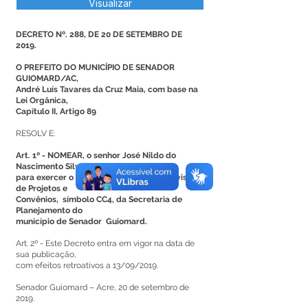
Visualizar
DECRETO Nº. 288, DE 20 DE SETEMBRO DE
2019.
O PREFEITO DO MUNICÍPIO DE SENADOR
GUIOMARD/AC,
André Luís Tavares da Cruz Maia, com base na
Lei Orgânica,
Capítulo II, Artigo 89
RESOLV E:
Art. 1º - NOMEAR, o senhor José Nildo do
Nascimento Silvestre,
para exercer o Cargo em Comissão na Divisão
de Projetos e
Convênios, símbolo CC4, da Secretaria de
Planejamento do
município de Senador Guiomard.
Art. 2º - Este Decreto entra em vigor na data de
sua publicação,
com efeitos retroativos a 13/09/2019.
Senador Guiomard – Acre, 20 de setembro de
2019.