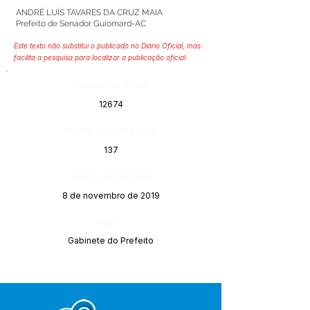
ANDRÉ LUÍS TAVARES DA CRUZ MAIA
Prefeito de Senador Guiomard-AC
Este texto não substitui o publicado no Diário Oficial, mas
facilita a pesquisa para localizar a publicação oficial.
Número do Diário:
12674
Página da Publicação:
137
Data da Publicação:
8 de novembro de 2019
Órgão:
Gabinete do Prefeito