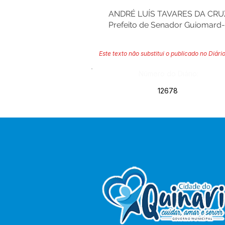
ANDRÉ LUÍS TAVARES DA CRU
Prefeito de Senador Guiomard
Este texto não substitui o publicado no Diário
Número do Diário:
12678