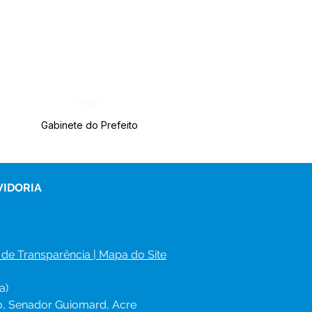
Órgão:
Gabinete do Prefeito
VIDORIA
 de Transparência
 | 
Mapa do Site
a)
ro, Senador Guiomard, Acre