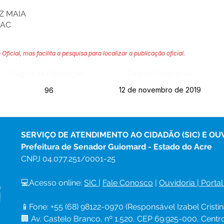
Z MAIA
-AC
 Oficial, mas facilita a pesquisa para localizar a publicação oficial.
Página da Publicação:
Data da Publicação:
12 de novembro de 2019
96
SERVIÇO DE ATENDIMENTO AO CIDADÃO (SIC) E OU
Prefeitura de Senador Guiomard - Estado do Acre
CNPJ 
04.077.251/0001-25
💻Acesso online: 
SIC 
| 
Fale Conosco
 | 
Ouvidoria
|
Portal
📱Fone: +55 (68) 98122-0970 (Responsável Izabel Cristin
🏢 Av. Castelo Branco, nº 1.520, CEP 69.925-000, Cent