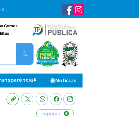
ia
na Gomes
iltão
ransparência⬇️
📰Notícias
Imprimir