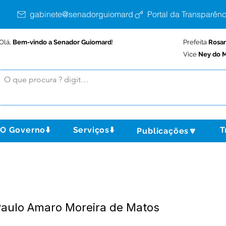
gabinete@senadorguiomard.ac.gov.br
Portal da Transparênc
Olá,
Bem-vindo a Senador Guiomard
!
Prefeita
Rosa
Vice
Ney do M
O Governo⬇️
Serviços⬇️
T
Publicações🔽
Paulo Amaro Moreira de Matos