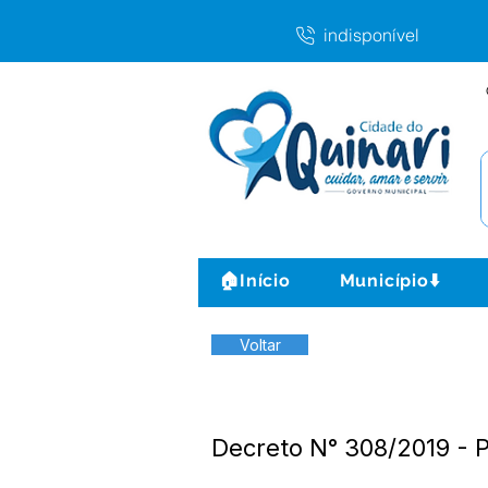
indisponível
🏠Início
Município⬇️
Voltar
Decreto N° 308/2019 - 