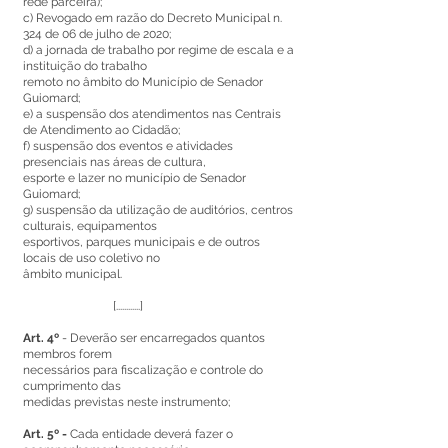
rede parceira);
c) Revogado em razão do Decreto Municipal n.
324 de 06 de julho de 2020;
d) a jornada de trabalho por regime de escala e a
instituição do trabalho
remoto no âmbito do Município de Senador
Guiomard;
e) a suspensão dos atendimentos nas Centrais
de Atendimento ao Cidadão;
f) suspensão dos eventos e atividades
presenciais nas áreas de cultura,
esporte e lazer no município de Senador
Guiomard;
g) suspensão da utilização de auditórios, centros
culturais, equipamentos
esportivos, parques municipais e de outros
locais de uso coletivo no
âmbito municipal.
[............]
Art. 4º
- Deverão ser encarregados quantos
membros forem
necessários para fiscalização e controle do
cumprimento das
medidas previstas neste instrumento;
Art. 5º -
Cada entidade deverá fazer o