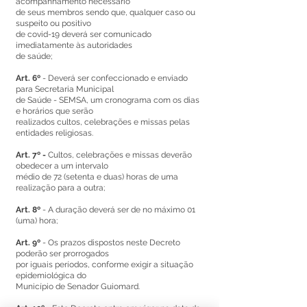
acompanhamento necessário
de seus membros sendo que, qualquer caso ou
suspeito ou positivo
de covid-19 deverá ser comunicado
imediatamente às autoridades
de saúde;
Art. 6º
- Deverá ser confeccionado e enviado
para Secretaria Municipal
de Saúde - SEMSA, um cronograma com os dias
e horários que serão
realizados cultos, celebrações e missas pelas
entidades religiosas.
Art. 7º -
Cultos, celebrações e missas deverão
obedecer a um intervalo
médio de 72 (setenta e duas) horas de uma
realização para a outra;
Art. 8º
- A duração deverá ser de no máximo 01
(uma) hora;
Art. 9º
- Os prazos dispostos neste Decreto
poderão ser prorrogados
por iguais períodos, conforme exigir a situação
epidemiológica do
Município de Senador Guiomard.