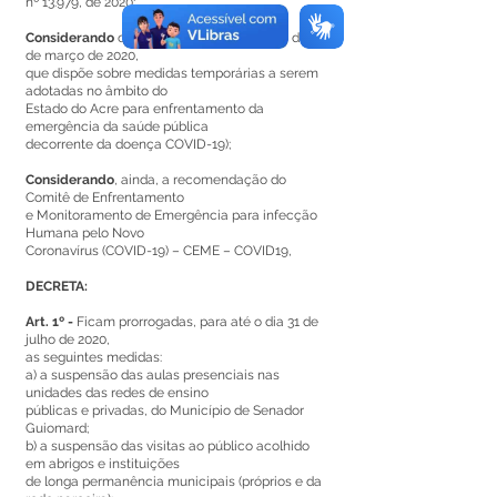
nº 13.979, de 2020;
Considerando
o Decreto Estadual nº 5.465 de 16
de março de 2020,
que dispõe sobre medidas temporárias a serem
adotadas no âmbito do
Estado do Acre para enfrentamento da
emergência da saúde pública
decorrente da doença COVID-19);
Considerando
, ainda, a recomendação do
Comitê de Enfrentamento
e Monitoramento de Emergência para infecção
Humana pelo Novo
Coronavírus (COVID-19) – CEME – COVID19,
DECRETA:
Art. 1º -
Ficam prorrogadas, para até o dia 31 de
julho de 2020,
as seguintes medidas:
a) a suspensão das aulas presenciais nas
unidades das redes de ensino
públicas e privadas, do Município de Senador
Guiomard;
b) a suspensão das visitas ao público acolhido
em abrigos e instituições
de longa permanência municipais (próprios e da