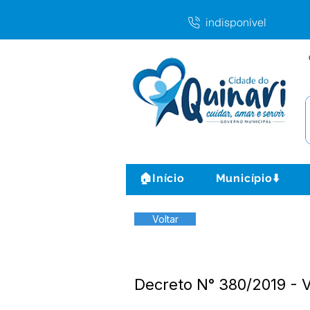
indisponível
🏠Início
Município⬇️
Voltar
Decreto N° 380/2019 - 