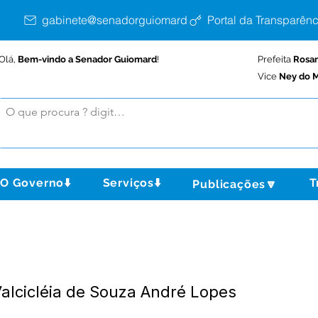
gabinete@senadorguiomard.ac.gov.br
Portal da Transparênc
Olá,
Bem-vindo a Senador Guiomard
!
Prefeita
Rosa
Vice
Ney do M
O Governo⬇️
Serviços⬇️
T
Publicações🔽
Valcicléia de Souza André Lopes