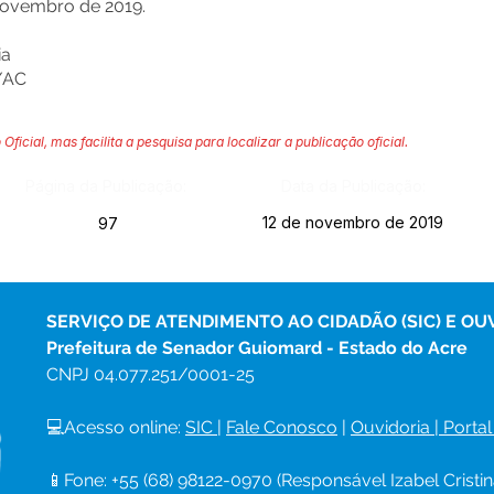
ovembro de 2019.
ia
/AC
 Oficial, mas facilita a pesquisa para localizar a publicação oficial.
Página da Publicação:
Data da Publicação:
12 de novembro de 2019
97
SERVIÇO DE ATENDIMENTO AO CIDADÃO (SIC) E OU
Prefeitura de Senador Guiomard - Estado do Acre
CNPJ 
04.077.251/0001-25
💻Acesso online: 
SIC 
| 
Fale Conosco
 | 
Ouvidoria
|
Portal
📱Fone: +55 (68) 98122-0970 (Responsável Izabel Cristin