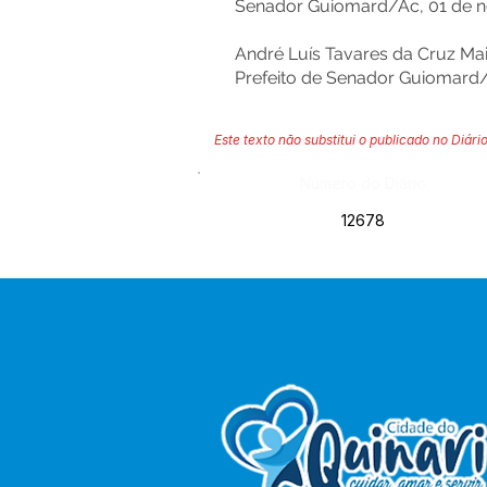
Senador Guiomard/Ac, 01 de n
André Luís Tavares da Cruz Ma
Prefeito de Senador Guiomard
Este texto não substitui o publicado no Diário
Número do Diário:
12678