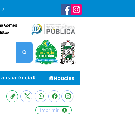
ia
na Gomes
iltão
ransparência⬇️
📰Notícias
Imprimir