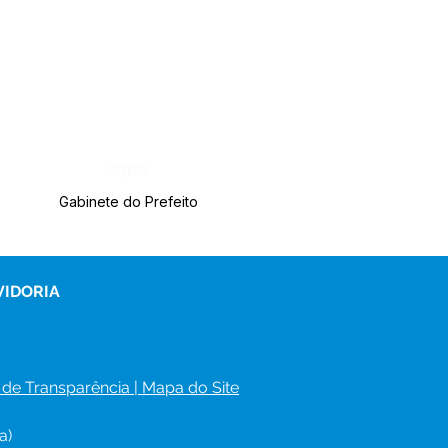
Órgão:
Gabinete do Prefeito
VIDORIA
 de Transparência
 | 
Mapa do Site
a)