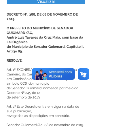
Visualizar
DECRETO Nº. 388, DE 08 DE NOVEMBRO DE
2019.
O PREFEITO DO MUNICÍPIO DE SENADOR
GUIOMARD/AC,
André Luís Tavares da Cruz Maia, com base da
Lei Orgânica
do Município de Senador Guiomard, Capítulo II,
Artigo 89.
RESOLVE:
Art. 1º EXONERAR o senhor Edilton de Souza
Carneiro, do Cargo
em Comissão de Secretário de Finanças,
símbolo CC6, do município
de Senador Guiomard, nomeada por meio do
Decreto Nº 245 de 12
de setembro de 2019.
Art. 2º Este Decreto entra em vigor na data de
sua publicação,
revogadas as disposições em contrário.
Senador Guiomard/Ac, 08 de novembro de 2019.