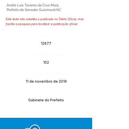
André Luís Tavares da Cruz Maia
Prefeito de Senador Guiomard/AC
Este texto não substitui o publicado no Diário Oficial, mas
facilita a pesquisa para localizar a publicação oficial.
Número do Diário:
12677
Página da Publicação:
102
Data da Publicação:
11 de novembro de 2019
Órgão:
Gabinete do Prefeito