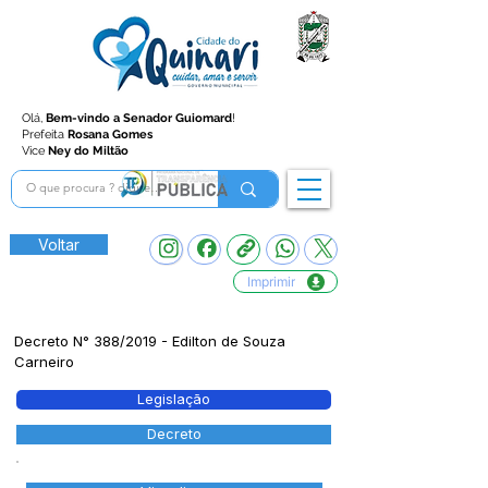
Olá,
Bem-vindo a Senador Guiomard
!
Prefeita
Rosana Gomes
Vice
Ney do Miltão
Voltar
Imprimir
Decreto N° 388/2019 - Edilton de Souza
Carneiro
Legislação
Decreto