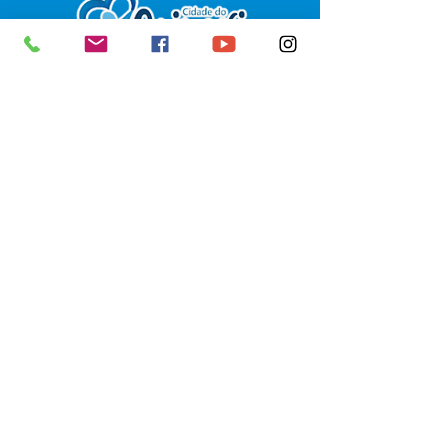
SERVIÇO DE ATENDIMENTO AO 
CIDADÃO (SIC) E OUVIDORIA
Prefeitura de Senador Guiomard - 
Estado do Acre
CNPJ 
04.077.251/0001-25
💻Acesso online: 
SIC 
| 
Fale Conosco
 | 
Ouvidoria
|
Portal de Transparência
 | 
Mapa do Site
📱Fone: +55 (68) 98122-0970 
(Responsável Izabel Cristina)
🏢 Av. Castelo Branco, nº 1.520, CEP 
69.925-000, Centro, Senador 
Guiomard, Acre