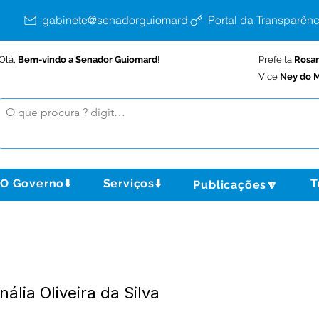
gabinete@senadorguiomard.ac.gov.br
Portal da Transparênc
Olá,
Bem-vindo a Senador Guiomard
!
Prefeita
Rosa
Vice
Ney do M
O Governo⬇️
Serviços⬇️
T
Publicações🔽
ália Oliveira da Silva