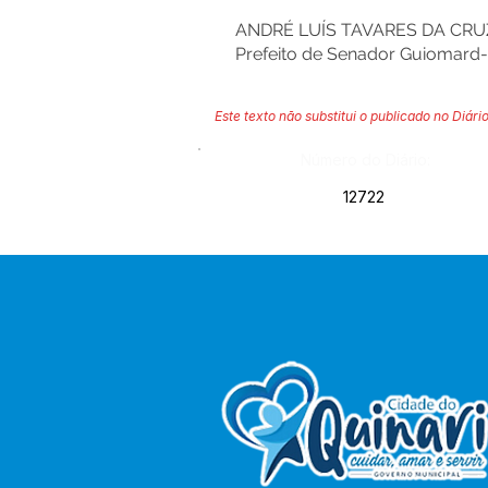
ANDRÉ LUÍS TAVARES DA CRU
Prefeito de Senador Guiomard
Este texto não substitui o publicado no Diário
Número do Diário:
12722