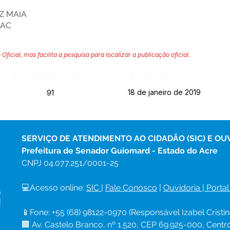
Z MAIA
-AC
 Oficial, mas facilita a pesquisa para localizar a publicação oficial.
Página da Publicação:
Data da Publicação:
18 de janeiro de 2019
91
SERVIÇO DE ATENDIMENTO AO CIDADÃO (SIC) E OU
Prefeitura de Senador Guiomard - Estado do Acre
CNPJ 
04.077.251/0001-25
💻Acesso online: 
SIC 
| 
Fale Conosco
 | 
Ouvidoria
|
Portal
📱Fone: +55 (68) 98122-0970 (Responsável Izabel Cristin
🏢 Av. Castelo Branco, nº 1.520, CEP 69.925-000, Cent