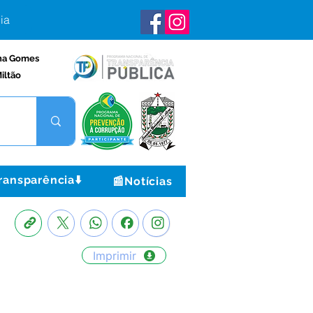
ia
na Gomes
iltão
ransparência⬇️
📰Notícias
Imprimir