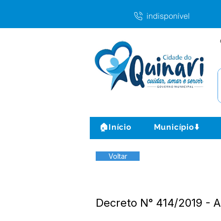
indisponível
🏠Início
Município⬇️
Voltar
Decreto N° 414/2019 - An