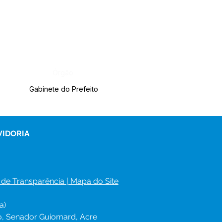
Órgão:
Gabinete do Prefeito
VIDORIA
 de Transparência
 | 
Mapa do Site
a)
ro, Senador Guiomard, Acre