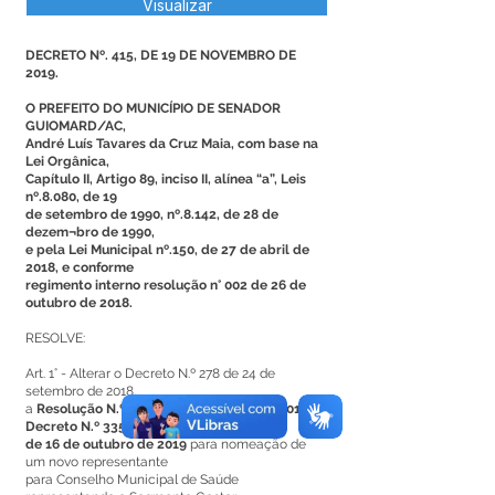
Visualizar
DECRETO Nº. 415, DE 19 DE NOVEMBRO DE
2019.
O PREFEITO DO MUNICÍPIO DE SENADOR
GUIOMARD/AC,
André Luís Tavares da Cruz Maia, com base na
Lei Orgânica,
Capítulo II, Artigo 89, inciso II, alínea “a”, Leis
nº.8.080, de 19
de setembro de 1990, nº.8.142, de 28 de
dezem¬bro de 1990,
e pela Lei Municipal nº.150, de 27 de abril de
2018, e conforme
regimento interno resolução n° 002 de 26 de
outubro de 2018.
RESOLVE:
Art. 1° - Alterar o Decreto N.º 278 de 24 de
setembro de 2018,
a
Resolução N.º 001 de 29 de janeiro de 2019
e
Decreto N.º 335
de 16 de outubro de 2019
para nomeação de
um novo representante
para Conselho Municipal de Saúde