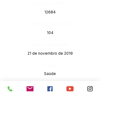
Número do Diário:
12684
Página da Publicação:
104
Data da Publicação:
21 de novembro de 2019
Órgão:
Saúde
SERVIÇO DE ATENDIMENTO AO 