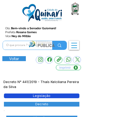
Olá,
Bem-vindo a Senador Guiomard
!
Prefeita
Rosana Gomes
Vice
Ney do Miltão
Voltar
Imprimir
Decreto N° 441/2019 - Thaís Kelciliana Pereira
da Silva
Legislação
Decreto