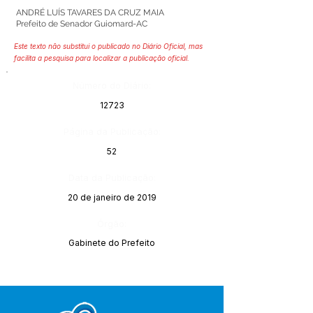
ANDRÉ LUÍS TAVARES DA CRUZ MAIA
Prefeito de Senador Guiomard-AC
Este texto não substitui o publicado no Diário Oficial, mas
facilita a pesquisa para localizar a publicação oficial.
Número do Diário:
12723
Página da Publicação:
52
Data da Publicação:
20 de janeiro de 2019
Órgão:
Gabinete do Prefeito