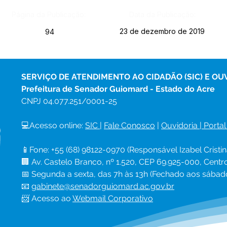
Página da Publicação:
Data da Publicação:
23 de dezembro de 2019
94
SERVIÇO DE ATENDIMENTO AO CIDADÃO (SIC) E OU
Prefeitura de Senador Guiomard - Estado do Acre
CNPJ 
04.077.251/0001-25
💻Acesso online: 
SIC 
| 
Fale Conosco
 | 
Ouvidoria
|
Portal
📱Fone: +55 (68) 98122-0970 (Responsável Izabel Cristin
🏢 Av. Castelo Branco, nº 1.520, CEP 69.925-000, Cent
📅 Segunda a sexta, das 7h às 13h (Fechado aos sábad
📧 
gabinete@senadorguiomard.ac.gov.br
📨 Acesso ao 
Webmail Corporativo