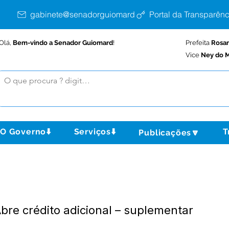
gabinete@senadorguiomard.ac.gov.br
Portal da Transparênc
Olá,
Bem-vindo a Senador Guiomard
!
Prefeita
Rosa
Vice
Ney do M
O Governo⬇️
Serviços⬇️
T
Publicações🔽
bre crédito adicional – suplementar