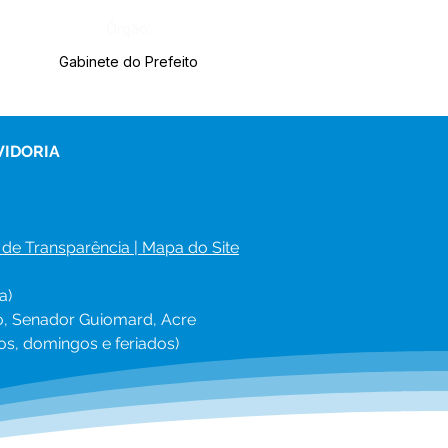
Órgão:
Gabinete do Prefeito
VIDORIA
 de Transparência
 | 
Mapa do Site
a)
ro, Senador Guiomard, Acre
os, domingos e feriados)