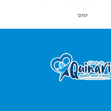
Número do Diário:
12707