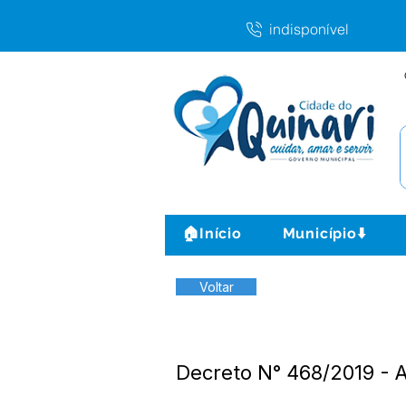
indisponível
🏠Início
Município⬇️
Voltar
Decreto N° 468/2019 - A