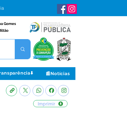
ia
na Gomes
iltão
ransparência⬇️
📰Notícias
Imprimir