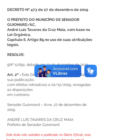
DECRETO Nº 473 de 27 de dezembro de 2019
O PREFEITO DO MUNICÍPIO DE SENADOR
GUIOMARD/AC,
André Luís Tavares da Cruz Maia, com base na
Lei Orgânica,
Capítulo II, Artigo 89,no uso de suas atribuições
legais,
RESOLVE:
9Nº 12.691, datado em 02 de dezembro de 2019.
Art. 2º -
Este Decreto entra em vigor na data de
sua publicação,
com efeitos retroativos a 02/12/2019, revogadas
as disposições
em contrário.
Senador Guiomard – Acre, 27 de dezembro de
2019.
ANDRÉ LUÍS TAVARES DA CRUZ MAIA
Prefeito de Senador Guiomard
Este texto não substitui o publicado no Diário Oficial, mas