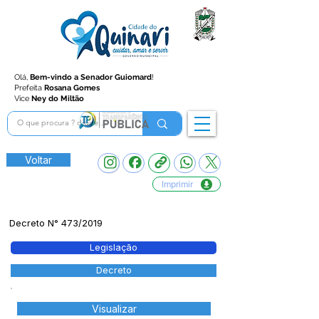
Olá,
Bem-vindo a Senador Guiomard
!
Prefeita
Rosana Gomes
Vice
Ney do Miltão
Voltar
Imprimir
Decreto N° 473/2019
Legislação
Decreto
Visualizar