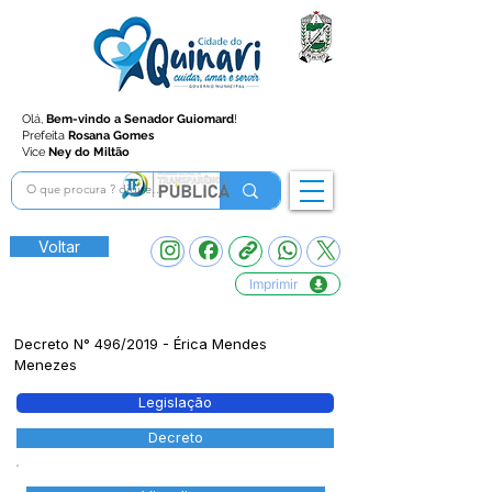
Olá,
Bem-vindo a Senador Guiomard
!
Prefeita
Rosana Gomes
Vice
Ney do Miltão
Voltar
Imprimir
Decreto N° 496/2019 - Érica Mendes
Menezes
Legislação
Decreto