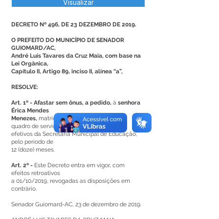
Visualizar
DECRETO Nº 496, DE 23 DEZEMBRO DE 2019.
O PREFEITO DO MUNICÍPIO DE SENADOR
GUIOMARD/AC,
André Luís Tavares da Cruz Maia, com base na
Lei Orgânica,
Capítulo II, Artigo 89, inciso II, alínea “a”,
RESOLVE:
Art. 1º - Afastar sem ônus, a pedido,
à
senhora
Érica Mendes
Menezes,
matrícula nº 2235, Professora do
quadro de servidores
efetivos da Secretaria Municipal de Educação,
pelo período de
12 (doze) meses.
Art. 2º -
Este Decreto entra em vigor, com
efeitos retroativos
a 01/10/2019, revogadas as disposições em
contrário.
Senador Guiomard-AC, 23 de dezembro de 2019.