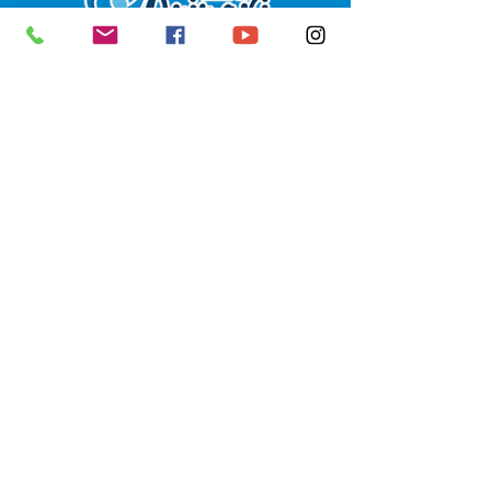
SERVIÇO DE ATENDIMENTO AO 
CIDADÃO (SIC) E OUVIDORIA
Prefeitura de Senador Guiomard - 
Estado do Acre
CNPJ 
04.077.251/0001-25
💻Acesso online: 
SIC 
| 
Fale Conosco
 | 
Ouvidoria
|
Portal de Transparência
 | 
Mapa do Site
📱Fone: +55 (68) 98122-0970 
(Responsável Izabel Cristina)
🏢 Av. Castelo Branco, nº 1.520, CEP 
69.925-000, Centro, Senador 
Guiomard, Acre
📅 Segunda a sexta, das 7h às 13h 