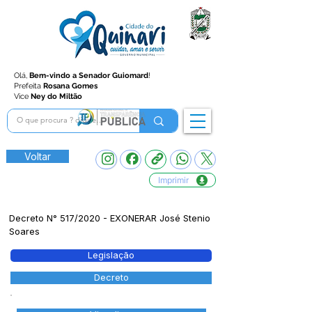
Olá,
Bem-vindo a Senador Guiomard
!
Prefeita
Rosana Gomes
Vice
Ney do Miltão
Voltar
Imprimir
Decreto N° 517/2020 - EXONERAR José Stenio
Soares
Legislação
Decreto