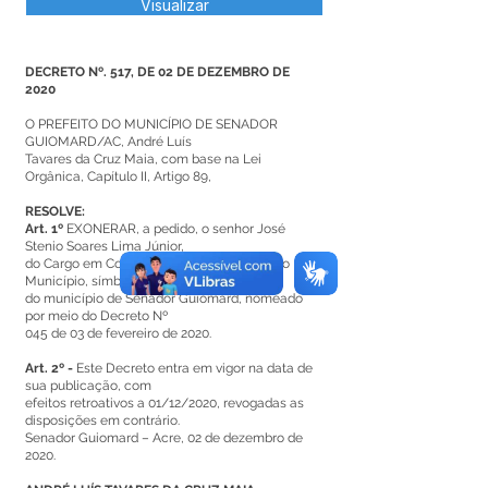
Visualizar
DECRETO Nº. 517, DE 02 DE DEZEMBRO DE
2020
O PREFEITO DO MUNICÍPIO DE SENADOR
GUIOMARD/AC, André Luís
Tavares da Cruz Maia, com base na Lei
Orgânica, Capítulo II, Artigo 89,
RESOLVE:
Art. 1º
EXONERAR, a pedido, o senhor José
Stenio Soares Lima Júnior,
do Cargo em Comissão Procurador Geral do
Município, símbolo CC8,
do município de Senador Guiomard, nomeado
por meio do Decreto Nº
045 de 03 de fevereiro de 2020.
Art. 2º -
Este Decreto entra em vigor na data de
sua publicação, com
efeitos retroativos a 01/12/2020, revogadas as
disposições em contrário.
Senador Guiomard – Acre, 02 de dezembro de
2020.