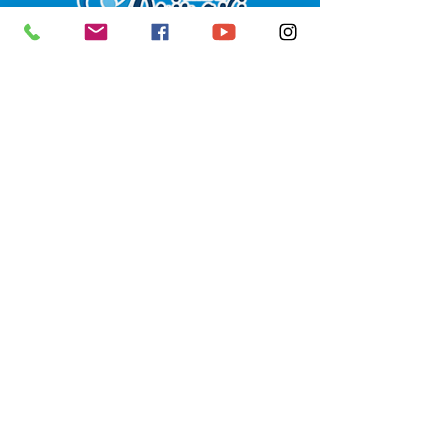
SERVIÇO DE ATENDIMENTO AO 
CIDADÃO (SIC) E OUVIDORIA
Prefeitura de Senador Guiomard - 
Estado do Acre
CNPJ 
04.077.251/0001-25
💻Acesso online: 
SIC 
| 
Fale Conosco
 | 
Ouvidoria
|
Portal de Transparência
 | 
Mapa do Site
📱Fone: +55 (68) 98122-0970 
(Responsável Izabel Cristina)
🏢 Av. Castelo Branco, nº 1.520, CEP 
69.925-000, Centro, Senador 
Guiomard, Acre
📅 Segunda a sexta, das 7h às 13h 