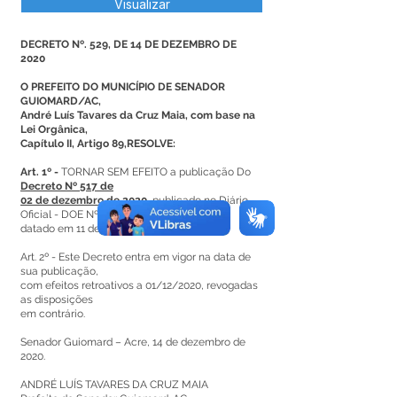
Visualizar
DECRETO Nº. 529, DE 14 DE DEZEMBRO DE
2020
O PREFEITO DO MUNICÍPIO DE SENADOR
GUIOMARD/AC,
André Luís Tavares da Cruz Maia, com base na
Lei Orgânica,
Capítulo II, Artigo 89,RESOLVE:
Art. 1º -
TORNAR SEM EFEITO a publicação Do
Decreto Nº 517 de
02 de dezembro de 2020
, publicado no Diário
Oficial - DOE Nº 12.940,
datado em 11 de dezembro de 2020.
Art. 2º - Este Decreto entra em vigor na data de
sua publicação,
com efeitos retroativos a 01/12/2020, revogadas
as disposições
em contrário.
Senador Guiomard – Acre, 14 de dezembro de
2020.
ANDRÉ LUÍS TAVARES DA CRUZ MAIA