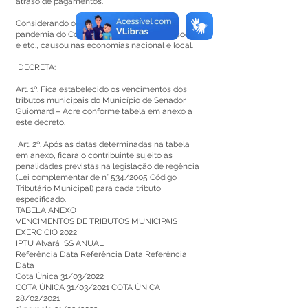
atraso de pagamentos.
Considerando o impacto nefasto que a
pandemia do Covid-19, com o isolamento social
e etc., causou nas economias nacional e local.
DECRETA:
Art. 1º. Fica estabelecido os vencimentos dos
tributos municipais do Município de Senador
Guiomard – Acre conforme tabela em anexo a
este decreto.
Art. 2º. Após as datas determinadas na tabela
em anexo, ficara o contribuinte sujeito as
penalidades previstas na legislação de regência
(Lei complementar de n° 534/2005 Código
Tributário Municipal) para cada tributo
especificado.
TABELA ANEXO
VENCIMENTOS DE TRIBUTOS MUNICIPAIS
EXERCICIO 2022
IPTU Alvará ISS ANUAL
Referência Data Referência Data Referência
Data
Cota Única 31/03/2022
COTA ÚNICA 31/03/2021 COTA ÚNICA
28/02/2021