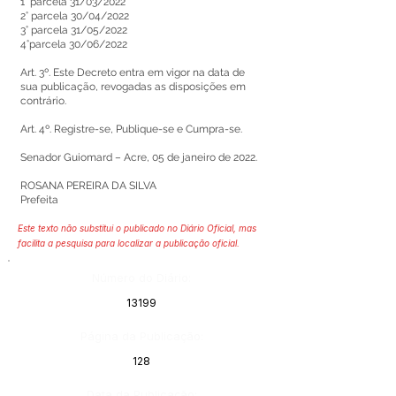
1° parcela 31/03/2022
2° parcela 30/04/2022
3° parcela 31/05/2022
4°parcela 30/06/2022
Art. 3º. Este Decreto entra em vigor na data de
sua publicação, revogadas as disposições em
contrário.
Art. 4º. Registre-se, Publique-se e Cumpra-se.
Senador Guiomard – Acre, 05 de janeiro de 2022.
ROSANA PEREIRA DA SILVA
Prefeita
Este texto não substitui o publicado no Diário Oficial, mas
facilita a pesquisa para localizar a publicação oficial.
Número do Diário:
13199
Página da Publicação:
128
Data da Publicação: