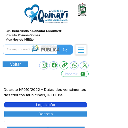
Olá,
Bem-vindo a Senador Guiomard
!
Prefeita
Rosana Gomes
Vice
Ney do Miltão
Voltar
Imprimir
Decreto N°010/2022 - Datas dos vencimentos
dos tributos municipais, IPTU, ISS
Legislação
Decreto